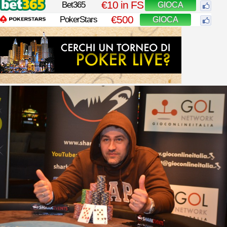
€10 in FS
Bet365
GIOCA
€500
PokerStars
GIOCA