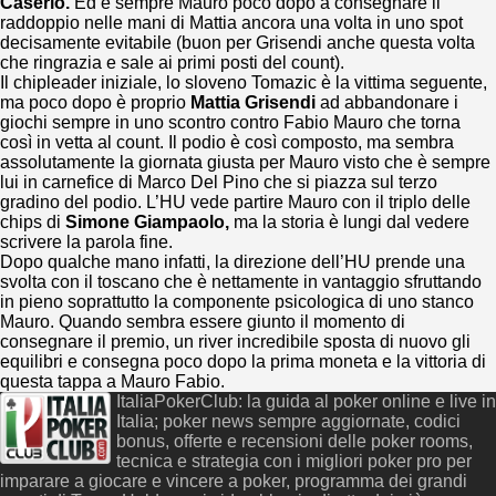
Caserio.
Ed è sempre Mauro poco dopo a consegnare il
raddoppio nelle mani di Mattia ancora una volta in uno spot
decisamente evitabile (buon per Grisendi anche questa volta
che ringrazia e sale ai primi posti del count).
Il chipleader iniziale, lo sloveno Tomazic è la vittima seguente,
ma poco dopo è proprio
Mattia Grisendi
ad abbandonare i
giochi sempre in uno scontro contro Fabio Mauro che torna
così in vetta al count. Il podio è così composto, ma sembra
assolutamente la giornata giusta per Mauro visto che è sempre
lui in carnefice di Marco Del Pino che si piazza sul terzo
gradino del podio. L’HU vede partire Mauro con il triplo delle
chips di
Simone Giampaolo,
ma la storia è lungi dal vedere
scrivere la parola fine.
Dopo qualche mano infatti, la direzione dell’HU prende una
svolta con il toscano che è nettamente in vantaggio sfruttando
in pieno soprattutto la componente psicologica di uno stanco
Mauro. Quando sembra essere giunto il momento di
consegnare il premio, un river incredibile sposta di nuovo gli
equilibri e consegna poco dopo la prima moneta e la vittoria di
questa tappa a Mauro Fabio.
ItaliaPokerClub: la guida al poker online e live in
Italia; poker news sempre aggiornate, codici
bonus, offerte e recensioni delle poker rooms,
tecnica e strategia con i migliori poker pro per
imparare a giocare e vincere a poker, programma dei grandi