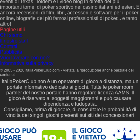
eventi di Texas Holdem e i video blog in diretta dei più
importanti tornei di poker sportivo nei casino italiani ed esteri. E
ancora recensioni di film, libri, accessori e software per il poker
online, biografie dei più famosi professionisti di poker... e tanto
altro!
Pagine utili
Chi siamo
Il nostro staff
Contatti
Pubblicità
Vuoi lavorare con noi?
Informativa sulla privacy
© 2005 - 2026 ItaliaPokerClub.com - Vietata la riproduzione anche parziale dei
contenuti
ItaliaPokerClub non è un operatore di gioco a distanza, ma un
portale informativo dedicato ai giochi. Tutte le poker room
partner del nostro portale hanno regolare licenza AAMS. Il
gioco è riservato ai soggetti maggiorenni e può causare
dipendenza e ludopatia.
Consigliamo, prima di giocare, di consultare le probabilità di
vincita dei singoli giochi presenti sui siti dei concessionari