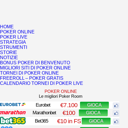
HOME
POKER ONLINE
POKER LIVE
STRATEGIA
STRUMENTI
STORIE
NOTIZIE
BONUS POKER DI BENVENUTO
MIGLIORI SITI DI POKER ONLINE
TORNEI DI POKER ONLINE
FREEROLL – POKER GRATIS
CALENDARIO TORNEI DI POKER LIVE
POKER ONLINE
Le migliori Poker Room
€7.100
Eurobet
GIOCA
€100
Marathonbet
GIOCA
€10 in FS
Bet365
GIOCA