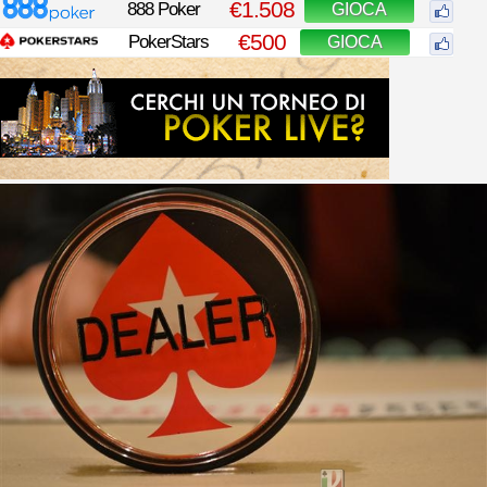
€1.508
888 Poker
GIOCA
€500
PokerStars
GIOCA