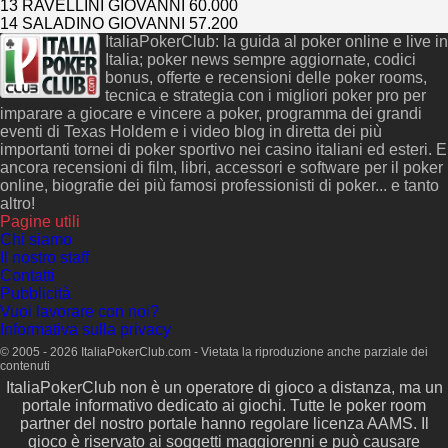
13 RAVELLINI GIOVANNI 60.000
14 SALADINO GIOVANNI 57.200
ItaliaPokerClub: la guida al poker online e live in
Italia; poker news sempre aggiornate, codici
bonus, offerte e recensioni delle poker rooms,
tecnica e strategia con i migliori poker pro per
imparare a giocare e vincere a poker, programma dei grandi
eventi di Texas Holdem e i video blog in diretta dei più
importanti tornei di poker sportivo nei casino italiani ed esteri. E
ancora recensioni di film, libri, accessori e software per il poker
online, biografie dei più famosi professionisti di poker... e tanto
altro!
Pagine utili
Chi siamo
Il nostro staff
Contatti
Pubblicità
Vuoi lavorare con noi?
Informativa sulla privacy
© 2005 - 2026 ItaliaPokerClub.com - Vietata la riproduzione anche parziale dei
contenuti
ItaliaPokerClub non è un operatore di gioco a distanza, ma un
portale informativo dedicato ai giochi. Tutte le poker room
partner del nostro portale hanno regolare licenza AAMS. Il
gioco è riservato ai soggetti maggiorenni e può causare