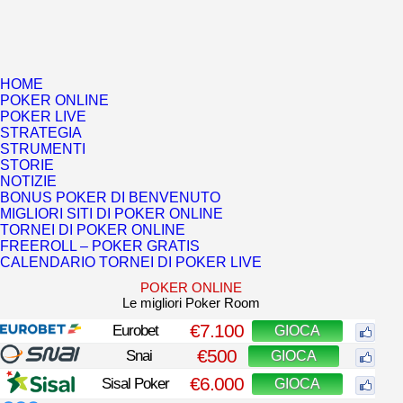
HOME
POKER ONLINE
POKER LIVE
STRATEGIA
STRUMENTI
STORIE
NOTIZIE
BONUS POKER DI BENVENUTO
MIGLIORI SITI DI POKER ONLINE
TORNEI DI POKER ONLINE
FREEROLL – POKER GRATIS
CALENDARIO TORNEI DI POKER LIVE
POKER ONLINE
Le migliori Poker Room
€7.100
Eurobet
GIOCA
€500
Snai
GIOCA
€6.000
Sisal Poker
GIOCA