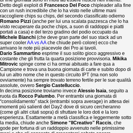
Detto degli exploit di
Francesco Del Foco
chipleader alla fine
con un rush incredibile che lo ha visto nelle ultime mani
raccogliere chips su chips, del secondo classificato odierno
Romano Pizzi
(anche per lui una scalata pazzesca che lo ha
visto recuperare da poche chips, a suon di raddoppi e piatti
portati a casa) e del terzo gradino del podio occupato da
Michele Bianchi
(che deve gran parte del suo stack ad un
super cooler
AA vs AA
che chiude però colore) ecco che
arrivano le note più piacevole dei Pro ai tavoli.
Dario Sammartino
esprime il suo solito gioco aggressivo e
costante che gli frutta la quarta posizione provvisoria.
Mikika
Mitrovic
spinge come ci ha ormai abituato a fare qua a
Campione e trova una buona giornata di carte e subito dopo di
lui un altro nome che in questo circuito IPT (ma non solo
ovviamente) ha sempre trovato terreno fertile per le sue qualità
assolute, ovvero
Sergio Castelluccio
.
In decima posizione troviamo invece
Alessio Isaia
, seguito a
ruota da
Rocco Palumbo
. Per entrambi una giornata di
“consolidamento” stack (entrambi sopra average) in attesa dei
momenti più salienti del Day2 dove di sicuro cercheranno
(come gli altri citati sopra) di sfruttare le loro doti e la loro
esperienza. Esattamente a metà classifica e leggermente sotto
la media, chiude anche
Simone “IlCreativo” Raccis
, che
gode per fortuna di un raddoppio avvenuto nelle primissime