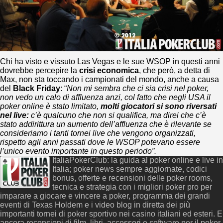
Chi ha visto e vissuto Las Vegas e le sue WSOP in questi anni
dovrebbe percepire la
crisi economica
, che però, a detta di
Max, non sta toccando i campionati del mondo, anche a causa
del
Black Friday
: “
Non mi sembra che ci sia crisi nel poker,
non vedo un calo di affluenza anzi, col fatto che negli USA il
poker online è stato limitato,
molti giocatori si sono riversati
nel live:
c’è qualcuno che non si qualifica, ma direi che c’è
stato addirittura un aumento dell’affluenza che è rilevante se
consideriamo i tanti tornei live che vengono organizzati,
rispetto agli anni passati dove le WSOP potevano essere
l’unico evento importante in questo periodo”.
ItaliaPokerClub: la guida al poker online e live in
Italia; poker news sempre aggiornate, codici
bonus, offerte e recensioni delle poker rooms,
tecnica e strategia con i migliori poker pro per
imparare a giocare e vincere a poker, programma dei grandi
eventi di Texas Holdem e i video blog in diretta dei più
importanti tornei di poker sportivo nei casino italiani ed esteri. E
ancora recensioni di film, libri, accessori e software per il poker