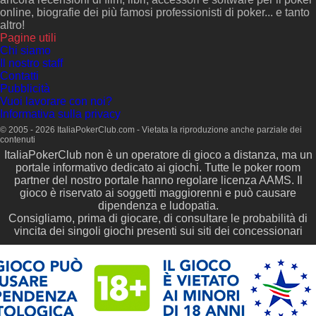
online, biografie dei più famosi professionisti di poker... e tanto
altro!
Pagine utili
Chi siamo
Il nostro staff
Contatti
Pubblicità
Vuoi lavorare con noi?
Informativa sulla privacy
© 2005 - 2026 ItaliaPokerClub.com - Vietata la riproduzione anche parziale dei
contenuti
ItaliaPokerClub non è un operatore di gioco a distanza, ma un
portale informativo dedicato ai giochi. Tutte le poker room
partner del nostro portale hanno regolare licenza AAMS. Il
gioco è riservato ai soggetti maggiorenni e può causare
dipendenza e ludopatia.
Consigliamo, prima di giocare, di consultare le probabilità di
vincita dei singoli giochi presenti sui siti dei concessionari