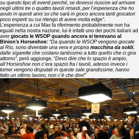
su questo tipo di eventi perché, se dovessi riuscire ad arrivare
negli ultimi tre o quattro tavoli rimasti, per l’esperienza che ho
avuto in questi anni so che sarà in gioco ancora tanti giocatori
poco esperti su cui ritengo di avere molta edge”.
L’esperienza a cui Max fa riferimento probabilmente non ha
eguali nella nostra nazione, lui è infatti uno dei pochi italiani ad
aver
giocato le WSOP quando ancora si tenevano al
Binion’s Horseshoe:
“
Da quando le WSOP vengono giocate
al Rio, sono diventate una vera e propria
macchina da soldi
,
dalle sigarette che costano tantissimo a tutto quello che ci gira
attorno”
, però aggiunge, “
Devo dire che lo spazio è ampio,
all’Horseshoe non c’era spazio fra i tavoli, adesso invece i
tornei vengono disputati in queste sale grandissime, hanno
fatto un ottimo lavoro, non c’è che dire!”