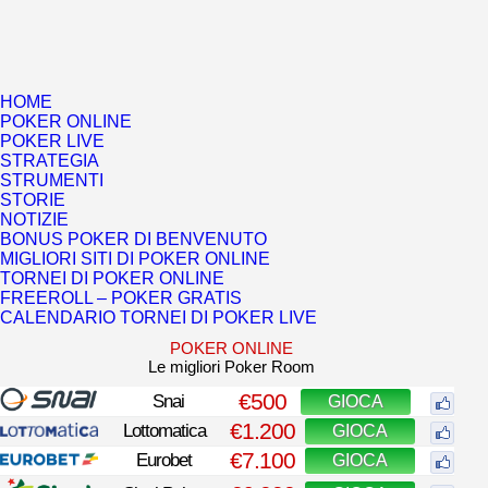
HOME
POKER ONLINE
POKER LIVE
STRATEGIA
STRUMENTI
STORIE
NOTIZIE
BONUS POKER DI BENVENUTO
MIGLIORI SITI DI POKER ONLINE
TORNEI DI POKER ONLINE
FREEROLL – POKER GRATIS
CALENDARIO TORNEI DI POKER LIVE
POKER ONLINE
Le migliori Poker Room
€500
Snai
GIOCA
€1.200
Lottomatica
GIOCA
€7.100
Eurobet
GIOCA