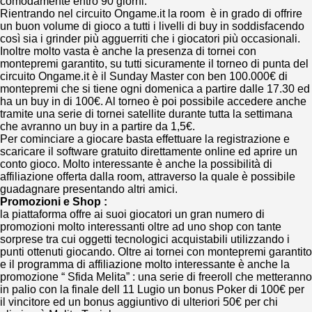
comodamente entro 90 giorni.
Rientrando nel circuito Ongame.it la room è in grado di offrire
un buon volume di gioco a tutti i livelli di buy in soddisfacendo
così sia i grinder più agguerriti che i giocatori più occasionali.
Inoltre molto vasta è anche la presenza di tornei con
montepremi garantito, su tutti sicuramente il torneo di punta del
circuito Ongame.it è il Sunday Master con ben 100.000€ di
montepremi che si tiene ogni domenica a partire dalle 17.30 ed
ha un buy in di 100€. Al torneo è poi possibile accedere anche
tramite una serie di tornei satellite durante tutta la settimana
che avranno un buy in a partire da 1,5€.
Per cominciare a giocare basta effettuare la registrazione e
scaricare il software gratuito direttamente online ed aprire un
conto gioco. Molto interessante è anche la possibilità di
affiliazione offerta dalla room, attraverso la quale è possibile
guadagnare presentando altri amici.
Promozioni e Shop :
la piattaforma offre ai suoi giocatori un gran numero di
promozioni molto interessanti oltre ad uno shop con tante
sorprese tra cui oggetti tecnologici acquistabili utilizzando i
punti ottenuti giocando. Oltre ai tornei con montepremi garantito
e il programma di affiliazione molto interessante è anche la
promozione “ Sfida Melita” : una serie di freeroll che metteranno
in palio con la finale dell 11 Lugio un bonus Poker di 100€ per
il vincitore ed un bonus aggiuntivo di ulteriori 50€ per chi