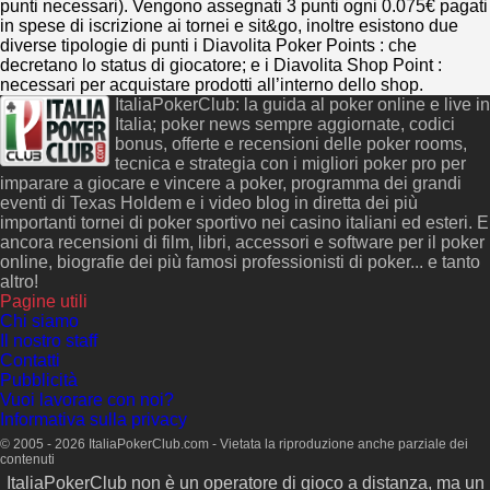
punti necessari). Vengono assegnati 3 punti ogni 0.075€ pagati
in spese di iscrizione ai tornei e sit&go, inoltre esistono due
diverse tipologie di punti i Diavolita Poker Points : che
decretano lo status di giocatore; e i Diavolita Shop Point :
necessari per acquistare prodotti all’interno dello shop.
ItaliaPokerClub: la guida al poker online e live in
Italia; poker news sempre aggiornate, codici
bonus, offerte e recensioni delle poker rooms,
tecnica e strategia con i migliori poker pro per
imparare a giocare e vincere a poker, programma dei grandi
eventi di Texas Holdem e i video blog in diretta dei più
importanti tornei di poker sportivo nei casino italiani ed esteri. E
ancora recensioni di film, libri, accessori e software per il poker
online, biografie dei più famosi professionisti di poker... e tanto
altro!
Pagine utili
Chi siamo
Il nostro staff
Contatti
Pubblicità
Vuoi lavorare con noi?
Informativa sulla privacy
© 2005 - 2026 ItaliaPokerClub.com - Vietata la riproduzione anche parziale dei
contenuti
ItaliaPokerClub non è un operatore di gioco a distanza, ma un