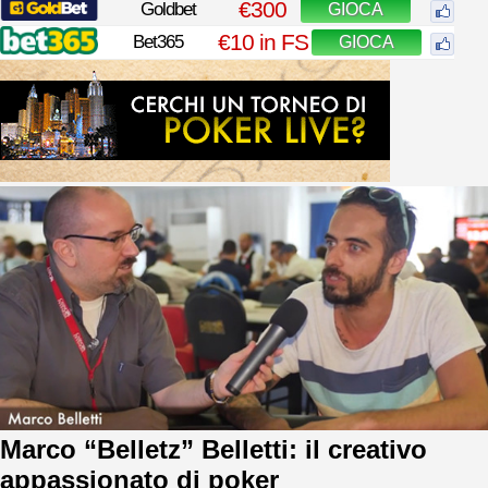
€300
Goldbet
GIOCA
€10 in FS
Bet365
GIOCA
Marco “Belletz” Belletti: il creativo
appassionato di poker