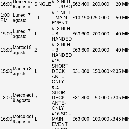
Domenica
#12 NLH
16:00
SINGLE
$62,400
200,000
20 MI
6 agosto
– TURBO
#11 NLH
1:00
Lunedì 7
FT
– MAIN
$132,500
250,000
50 MI
PM
agosto
EVENT
#13 NLH
Lunedì 7
15:00
1
– 8
$63,600
200,000
40 MI
agosto
HANDED
#13 NLH
Martedì 8
13:00
2
– 8
$63,600
200,000
40 MI
agosto
HANDED
#15
SHORT
Martedì 8
15:00
1
DECK
$31,800
150,000 x2
35 MI
agosto
ANTE-
ONLY
#15
SHORT
Mercoledì
13:00
2
DECK
$31,800
150,000 x2
35 MI
9 agosto
ANTE-
ONLY
#16 SD –
Mercoledì
16:00
1
MAIN
$63,000
100,000 x3
45 MI
9 agosto
EVENT