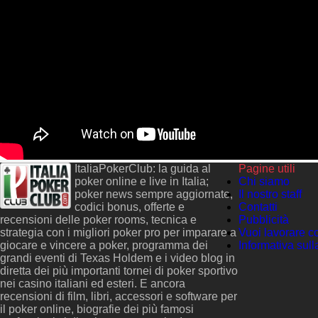
ItaliaPokerClub: la guida al
Pagine utili
poker online e live in Italia;
Chi siamo
poker news sempre aggiornate,
Il nostro staff
codici bonus, offerte e
Contatti
recensioni delle poker rooms, tecnica e
Pubblicità
strategia con i migliori poker pro per imparare a
Vuoi lavorare c
giocare e vincere a poker, programma dei
Informativa sull
grandi eventi di Texas Holdem e i video blog in
diretta dei più importanti tornei di poker sportivo
nei casino italiani ed esteri. E ancora
recensioni di film, libri, accessori e software per
il poker online, biografie dei più famosi