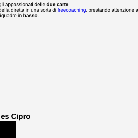
gli appassionati delle
due carte
!
ella diretta in una sorta di
freecoaching
, prestando attenzione 
riquadro in
basso
.
ies Cipro