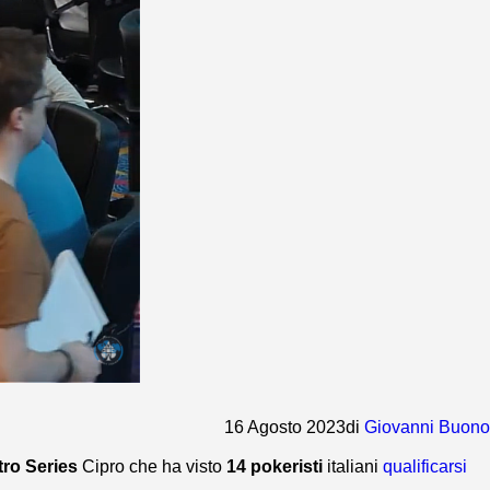
16 Agosto 2023
di
Giovanni Buono
ro Series
Cipro che ha visto
14 pokeristi
italiani
qualificarsi