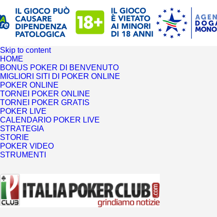
Skip to content
HOME
BONUS POKER DI BENVENUTO
MIGLIORI SITI DI POKER ONLINE
POKER ONLINE
TORNEI POKER ONLINE
TORNEI POKER GRATIS
POKER LIVE
CALENDARIO POKER LIVE
STRATEGIA
STORIE
POKER VIDEO
STRUMENTI