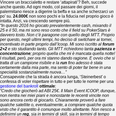
Vincere un braccialetto e restare ‘attapirati’? Beh, succede
anche questo. Ad ogni modo, col passare dei giorni, il
palermitano riesce a digerire la beffa e sa anche scherzarci un
po’ su.
24.000€
non sono pochi e la fiducia nel proprio gioco è
intatta. Anzi, va crescendo sempre più.
“In questo 2016 ho giocato prevalentemente cash, mixando il
25 e il 50, ma mi sono reso conto che il field su PokerStars è
davvero tosto. Non c’è paragone con quello degli MTT. Proprio
per questo, negli ultimi tempi, ho deciso di switchare ai tornei,
incentivato in parte proprio dall’Icoop. Mi sono iscritto al
forum
2+2
e sto studiando tanto. Gli MTT richiedono tanta
pazienza e
concentrazione
; proprio quella che mi è mancata quella notte!
I risultati, però, per ora mi stanno dando ragione. E ovvio che si
tratta di un campione risibile e la
run
fino adesso è stata
certamente dalla mia parte, ma sento di poter far bene in una
specialità sostanzialmente nuova…”
Consapevole che la strada è ancora lunga, ‘Steinerbest’ o
confessa di voler rispettare in tutto e per tutto le norme per una
gestione del bankroll
ottimale
:
“Credo che giocherò ad ABI 25€. Il Main Event ICOOP, dunque,
non rientra nei miei piani e nonostante le recenti vincite non
sono ancora certo di giocarlo. Chiaramente proverò a fare
qualche satellite o, eventualmente, a comprare qualche quota
visto che il garantito è comunque molto allettante. Non riesco a
definirmi un
reg
, sia in termini di skill, sia in termini di tempo