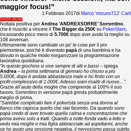
maggior focus!”
1 Febbraio 2017
di
Marco 'mizuno712' Carli
POKER ONLINE
Nottata positiva per
Andrea ‘ANDREXSORRE’ Sorrentino
,
che è riuscito a vincere il
The Bigger da 250€
su
PokerStars
,
incassando poco meno di
5.700€
dopo aver avuto la meglio su
108 avversari.
Ultimamente sono cambiate un po’ le cose per il pro
piemontese, poiché è diventato
papà
di una bambina e ha
dovuto in qualche modo riorganizzare la programmazione
lavorativa quotidiana.
“In questo giochino si vive sempre di alti e bassi
– spiega
Andrea
–
la prima settimana di gennaio ho chiuso a più
5.000€, dopo è andata abbastanza male e ho finito con un
profit complessivo di 1.000€. Adesso siam risaliti di nuovo…”.
Grazie all’aiuto della moglie che comprende al 100% il suo
lavoro, Sorrentino in versione papà grinda probabilmente
meglio di prima.
“Sarebbe complicato fare il pokerista senza una donna al
fianco che capisca quello che stai facendo. Da quando sono
papà credo di aver trovato quella calma e concentrazione che
prima avevo solo a tratti. Quando a notte fonda vado a letto e
vedo mia moglie e mia figlia abbracciate ad aspettarmi, anche
se ho avuto una sessione negativa, il nervosismo passa subito,