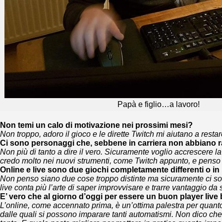
Papà e figlio…a lavoro!
Non temi un calo di motivazione nei prossimi mesi?
Non troppo, adoro il gioco e le dirette Twitch mi aiutano a restare 
Ci sono personaggi che, sebbene in carriera non abbiano rag
Non più di tanto a dire il vero. Sicuramente voglio accrescere l
credo molto nei nuovi strumenti, come Twitch appunto, e penso 
Online e live sono due giochi completamente differenti o 
Non penso siano due cose troppo distinte ma sicuramente ci sono 
live conta più l’arte di saper improvvisare e trarre vantaggio d
E’ vero che al giorno d’oggi per essere un buon player live
L’online, come accennato prima, è un’ottima palestra per quanto c
dalle quali si possono imparare tanti automatismi. Non dico che 