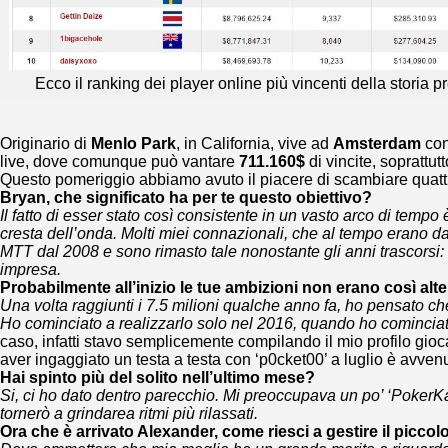
Ecco il ranking dei player online più vincenti della storia 
Originario di
Menlo Park
, in California, vive ad
Amsterdam
con
live, dove comunque può vantare
711.160$
di vincite, soprattu
Questo pomeriggio abbiamo avuto il piacere di scambiare quattr
Bryan, che significato ha per te questo obiettivo?
Il fatto di esser stato così consistente in un vasto arco di temp
cresta dell’onda. Molti miei connazionali, che al tempo erano dav
MTT dal 2008 e sono rimasto tale nonostante gli anni trascorsi: c
impresa.
Probabilmente all’inizio le tue ambizioni non erano così al
Una volta raggiunti i 7.5 milioni qualche anno fa, ho pensato c
Ho cominciato a realizzarlo solo nel 2016, quando ho comincia
caso, infatti stavo semplicemente compilando il mio profilo gio
aver ingaggiato un testa a testa con ‘p0cket00’ a luglio è avve
Hai spinto più del solito nell’ultimo mese?
Si, ci ho dato dentro parecchio. Mi preoccupava un po’ ‘PokerK
tornerò a grindarea ritmi più rilassati.
Ora che è arrivato Alexander, come riesci a gestire il piccolo