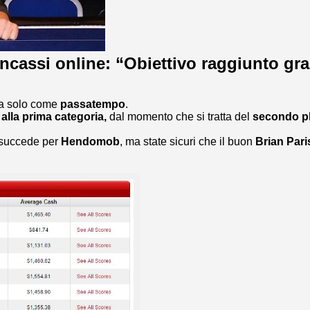
i incassi online: “Obiettivo raggiunto g
zza solo come
passatempo
.
alla prima categoria,
dal momento che si tratta del
secondo pl
e succede per
Hendomob
, ma state sicuri che il buon
Brian Pari