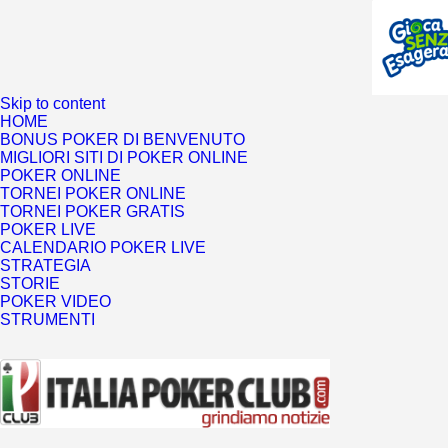
Skip to content
HOME
BONUS POKER DI BENVENUTO
MIGLIORI SITI DI POKER ONLINE
POKER ONLINE
TORNEI POKER ONLINE
TORNEI POKER GRATIS
POKER LIVE
CALENDARIO POKER LIVE
STRATEGIA
STORIE
POKER VIDEO
STRUMENTI