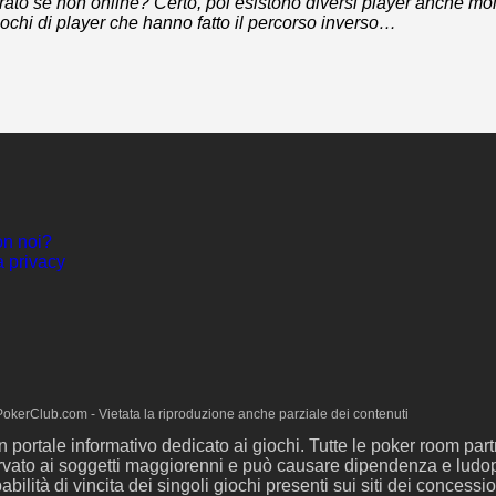
arato se non online? Certo, poi esistono diversi player anche mo
pochi di player che hanno fatto il percorso inverso…
on noi?
a privacy
PokerClub.com - Vietata la riproduzione anche parziale dei contenuti
 portale informativo dedicato ai giochi. Tutte le poker room part
ervato ai soggetti maggiorenni e può causare dipendenza e ludop
ilità di vincita dei singoli giochi presenti sui siti dei concessio