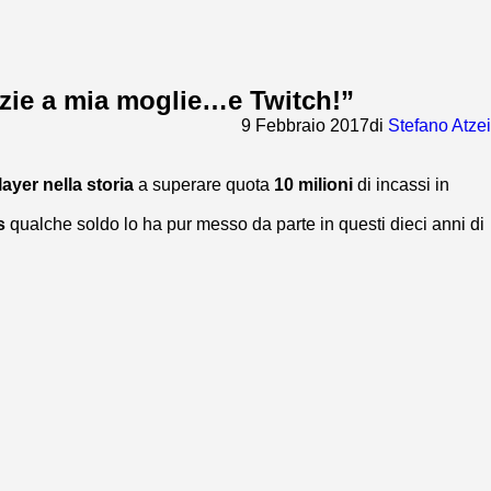
razie a mia moglie…e Twitch!”
9 Febbraio 2017
di
Stefano Atzei
ayer nella storia
a superare quota
10 milioni
di incassi in
s
qualche soldo lo ha pur messo da parte in questi dieci anni di