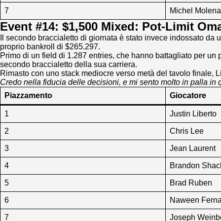
7
Michel Molena
Event #14: $1,500 Mixed: Pot-Limit Oma
Il secondo braccialetto di giornata è stato invece indossato da 
proprio bankroll di $265.297.
Primo di un field di 1.287 entries, che hanno battagliato per un 
secondo braccialetto della sua carriera.
Rimasto con uno stack mediocre verso metà del tavolo finale, Lib
Credo nella fiducia delle decisioni, e mi sento molto in palla
Piazzamento
Giocatore
1
Justin Liberto
2
Chris Lee
3
Jean Laurent
4
Brandon Shack
5
Brad Ruben
6
Naween Fern
7
Joseph Weinb