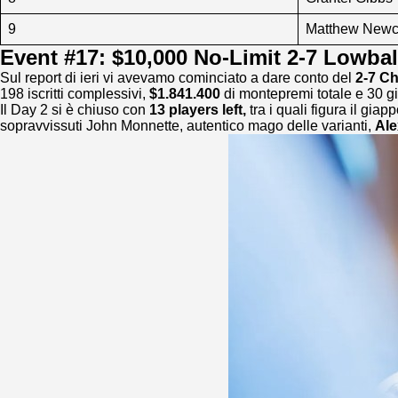
9
Matthew New
Event #17: $10,000 No-Limit 2-7 Lowb
Sul report di ieri vi avevamo cominciato a dare conto del
2-7 C
198 iscritti complessivi,
$1.841.400
di montepremi totale e 30 g
Il Day 2 si è chiuso con
13 players left,
tra i quali figura il gi
sopravvissuti John Monnette, autentico mago delle varianti,
Al