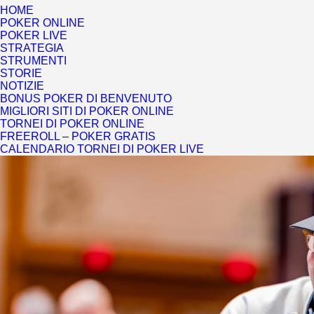
HOME
POKER ONLINE
POKER LIVE
STRATEGIA
STRUMENTI
STORIE
NOTIZIE
BONUS POKER DI BENVENUTO
MIGLIORI SITI DI POKER ONLINE
TORNEI DI POKER ONLINE
FREEROLL – POKER GRATIS
CALENDARIO TORNEI DI POKER LIVE