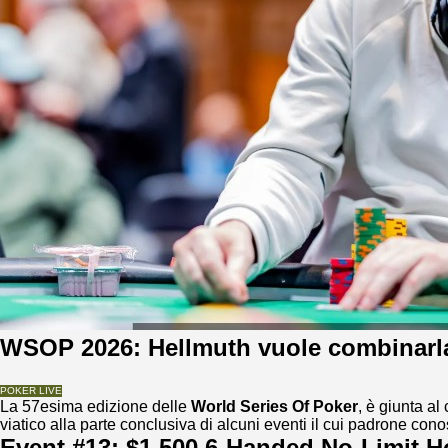
WSOP 2026: Hellmuth vuole combinarla 
POKER LIVE
La 57esima edizione delle
World Series Of Poker
, è giunta al
viatico alla parte conclusiva di alcuni eventi il cui padrone co
Event #13: $1,500 6-Handed No-Limit 