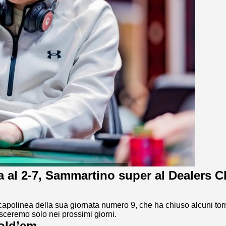
al 2-7, Sammartino super al Dealers C
 capolinea della sua giornata numero 9, che ha chiuso alcuni torn
nosceremo solo nei prossimi giorni.
Hold’em