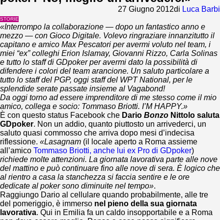
27 Giugno 2012
di
Luca Barbi
STORIE
«Interrompo la collaborazione — dopo un fantastico anno e
mezzo — con Gioco Digitale. Volevo ringraziare innanzitutto il
capitano e amico Max Pescatori per avermi voluto nel team, i
miei “ex” colleghi Erion Islamay, Giovanni Rizzo, Carla Solinas
e tutto lo staff di GDpoker per avermi dato la possibilità di
difendere i colori del team arancione. Un saluto particolare a
tutto lo staff del PGP, oggi staff del WPT National, per le
splendide serate passate insieme al Vagabond!
Da oggi torno ad essere imprenditore di me stesso come il mio
amico, collega e socio: Tommaso Briotti. I’M HAPPY.»
È con questo status Facebook che
Dario
Bonzo
Nittolo
saluta
GDpoker
. Non un addio, quanto piuttosto un arrivederci, un
saluto quasi commosso che arriva dopo mesi d’indecisa
riflessione.
«Lasagnam
(il locale aperto a Roma assieme
all’amico
Tommaso Briotti, anche lui ex Pro di GDpoker
)
richiede molte attenzioni. La giornata lavorativa parte alle nove
del mattino e può continuare fino alle nove di sera. È logico che
al rientro a casa la stanchezza si faccia sentire e le ore
dedicate al poker sono diminuite nel tempo»
.
Raggiungo Dario al cellulare quando probabilmente, alle tre
del pomeriggio, è immerso
nel pieno della sua giornata
lavorativa
. Qui in Emilia fa un caldo insopportabile e a Roma