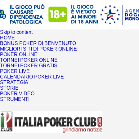
Skip to content
HOME
BONUS POKER DI BENVENUTO
MIGLIORI SITI DI POKER ONLINE
POKER ONLINE
TORNEI POKER ONLINE
TORNEI POKER GRATIS
POKER LIVE
CALENDARIO POKER LIVE
STRATEGIA
STORIE
POKER VIDEO
STRUMENTI