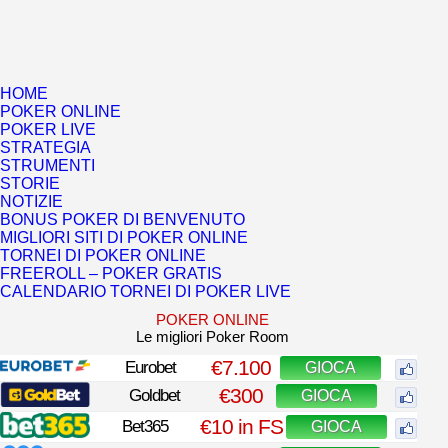
HOME
POKER ONLINE
POKER LIVE
STRATEGIA
STRUMENTI
STORIE
NOTIZIE
BONUS POKER DI BENVENUTO
MIGLIORI SITI DI POKER ONLINE
TORNEI DI POKER ONLINE
FREEROLL – POKER GRATIS
CALENDARIO TORNEI DI POKER LIVE
POKER ONLINE
Le migliori Poker Room
€7.100
Eurobet
GIOCA
€300
Goldbet
GIOCA
€10 in FS
Bet365
GIOCA