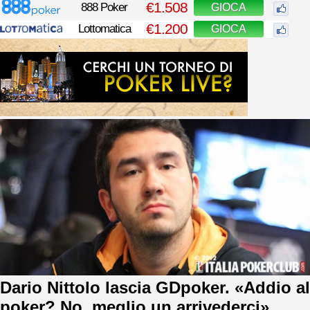
€1.508
888 Poker
GIOCA
€1.200
Lottomatica
GIOCA
Dario Nittolo lascia GDpoker. «Addio al
poker? No, meglio un arrivederci»