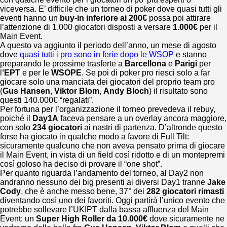
viceversa. E’ difficile che un torneo di poker dove quasi tutti gli
eventi hanno un
buy-in inferiore ai 200€
possa poi attirare
l’attenzione di 1.000 giocatori disposti a versare
1.000€
per il
Main Event.
A questo va aggiunto il periodo dell’anno, un mese di agosto
dove
quasi tutti i pro sono in ferie dopo le WSOP
e stanno
preparando le prossime trasferte a
Barcellona
e
Parigi
per
l
‘EPT
e per le
WSOPE
. Se poi di poker pro riesci solo a far
giocare solo una manciata dei giocatori del proprio team pro
(
Gus Hansen
,
Viktor Blom
,
Andy Bloch
) il risultato sono
questi 140.000€ “regalati”.
Per fortuna per l’organizzazione il torneo prevedeva il rebuy,
poiché il
Day1A
faceva pensare a un overlay ancora maggiore,
con solo
234 giocatori
ai nastri di partenza. D’altronde questo
forse ha giocato in qualche modo a favore di Full Tilt:
sicuramente qualcuno che non aveva pensato prima di giocare
il Main Event, in vista di un field così ridotto e di un montepremi
così goloso ha deciso di provare il “one shot”.
Per quanto riguarda l’andamento del torneo, al Day2 non
andranno nessuno dei big presenti ai diversi Day1 tranne
Jake
Cody
, che è anche messo bene, 37° dei
282 giocatori rimasti
diventando così uno dei favoriti. Oggi partirà l’unico evento che
potrebbe sollevare l’UKIPT dalla bassa affluenza del Main
Event: un
Super High Roller da 10.000€
dove sicuramente ne