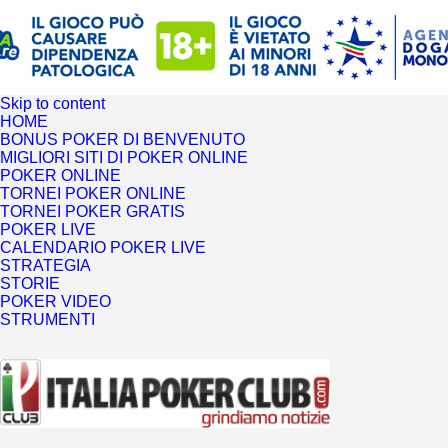
Skip to content
HOME
BONUS POKER DI BENVENUTO
MIGLIORI SITI DI POKER ONLINE
POKER ONLINE
TORNEI POKER ONLINE
TORNEI POKER GRATIS
POKER LIVE
CALENDARIO POKER LIVE
STRATEGIA
STORIE
POKER VIDEO
STRUMENTI