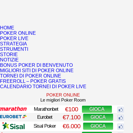
HOME
POKER ONLINE
POKER LIVE
STRATEGIA
STRUMENTI
STORIE
NOTIZIE
BONUS POKER DI BENVENUTO
MIGLIORI SITI DI POKER ONLINE
TORNEI DI POKER ONLINE
FREEROLL – POKER GRATIS
CALENDARIO TORNEI DI POKER LIVE
POKER ONLINE
Le migliori Poker Room
€100
Marathonbet
GIOCA
€7.100
Eurobet
GIOCA
€6.000
Sisal Poker
GIOCA