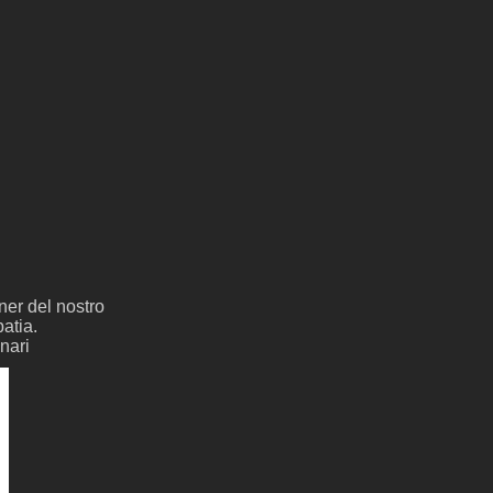
ner del nostro
atia.
nari