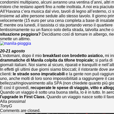
condomini multipiano, alcuni avranno una ventina d’anni, altri mo
ristoro che restano aperti fino a notte inoltrata. A noi era piaciut
All’Havana c’era musica dal vivo, tavoli di legno all’esterno, c
insieme ad altre persone sedute allo stesso tavolo. Il giorno 
velocemente (15 euro per una cena completa a base di insalate, p
E mentre ora lunedi, il tassista ci sta portando verso il quartie
lentissimamente su un fianco solo della strada, talvolta anche co
situazione peggiora?
Decidiamo così di tornare in albergo, ri
smette un attimo.
20-21 agosto
L’indomani, dopo il mio
breakfast con brodetto asiatico,
mi in
drammatiche di Manila colpita da tifone tropicale;
si parla di 
giornali italiani. Noi siamo al sicuro, riparati e tranquilli e ne
In effetti gli ultimi due giorni siamo bloccati; il ristorante dove
clienti:
le strade sono impraticabili
e la gente non può raggiun
uno, anche molti di loro sono impossibilitati a raggiungere il casi
bellezza/ringiovanimento alla SPA (non chiedete quanto più giov
E così il giovedì,
recuperate le spese di viaggio, vitto e allog
Quando un viaggio è sotto una buona stella, lo è in tutto. In aer
l’upgrade in First Class.
Quando un viaggio nasce sotto il favo
Alla prossima!
TonyG
Comments are closed.