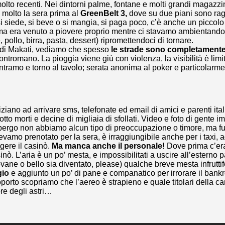
lto recenti. Nei dintorni palme, fontane e molti grandi magazzini.
o molto la sera prima al
GreenBelt 3,
dove su due piani sono raggr
i si siede, si beve o si mangia, si paga poco, c’è anche un picco
prima era venuto a piovere proprio mentre ci stavamo ambientan
ollo, birra, pasta, dessert) ripromettendoci di tornare.
re di Makati, vediamo che spesso
le strade sono completamente 
ntromano. La pioggia viene giù con violenza, la visibilità è limi
entramo e torno al tavolo; serata anonima al poker e particolarm
iziano ad arrivare sms, telefonate ed email di amici e parenti ita
otto morti e decine di migliaia di sfollati. Video e foto di gente im
ll’albergo non abbiamo alcun tipo di preoccupazione o timore, ma f
 avevamo prenotato per la sera, è irraggiungibile anche per i taxi,
gere il casinò.
Ma manca anche il personale!
Dove prima c’era
nò. L’aria è un po’ mesta, e impossibilitati a uscire all’esterno pa
ane o bello sia diventato, please) qualche breve mesta infrutti
gio
e aggiunto un po’ di pane e companatico per irrorare il bankrol
oporto scopriamo che l’aereo è strapieno e quale titolari della ca
re degli astri…