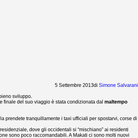
5 Settembre 2013
di
Simone Salvarani
pieno sviluppo.
te finale del suo viaggio è stata condizionata dal
maltempo
ila prendete tranquillamente i taxi ufficiali per spostarvi, corse di
esidenziale, dove gli occidentali si “mischiano” ai residenti
o zone sono poco raccomandabili. A Makati ci sono molti nuovi