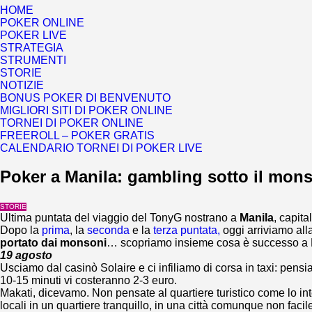
HOME
POKER ONLINE
POKER LIVE
STRATEGIA
STRUMENTI
STORIE
NOTIZIE
BONUS POKER DI BENVENUTO
MIGLIORI SITI DI POKER ONLINE
TORNEI DI POKER ONLINE
FREEROLL – POKER GRATIS
CALENDARIO TORNEI DI POKER LIVE
Poker a Manila: gambling sotto il mon
STORIE
Ultima puntata del viaggio del TonyG nostrano a
Manila
, capit
Dopo la
prima
, la
seconda
e la
terza puntata,
oggi arriviamo alla
portato dai monsoni
… scopriamo insieme cosa è successo a 
19 agosto
Usciamo dal casinò Solaire e ci infiliamo di corsa in taxi: pens
10-15 minuti vi costeranno 2-3 euro.
Makati, dicevamo. Non pensate al quartiere turistico come lo int
locali in un quartiere tranquillo, in una città comunque non fac