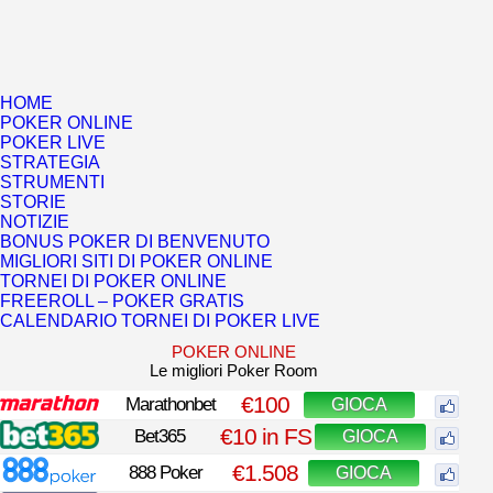
HOME
POKER ONLINE
POKER LIVE
STRATEGIA
STRUMENTI
STORIE
NOTIZIE
BONUS POKER DI BENVENUTO
MIGLIORI SITI DI POKER ONLINE
TORNEI DI POKER ONLINE
FREEROLL – POKER GRATIS
CALENDARIO TORNEI DI POKER LIVE
POKER ONLINE
Le migliori Poker Room
€100
Marathonbet
GIOCA
€10 in FS
Bet365
GIOCA
€1.508
888 Poker
GIOCA