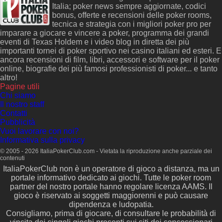
Italia; poker news sempre aggiornate, codici
bonus, offerte e recensioni delle poker rooms,
tecnica e strategia con i migliori poker pro per
imparare a giocare e vincere a poker, programma dei grandi
eventi di Texas Holdem e i video blog in diretta dei più
importanti tornei di poker sportivo nei casino italiani ed esteri. E
ancora recensioni di film, libri, accessori e software per il poker
online, biografie dei più famosi professionisti di poker... e tanto
altro!
Pagine utili
Chi siamo
Il nostro staff
Contatti
Pubblicità
Vuoi lavorare con noi?
Informativa sulla privacy
© 2005 - 2026 ItaliaPokerClub.com - Vietata la riproduzione anche parziale dei
contenuti
ItaliaPokerClub non è un operatore di gioco a distanza, ma un
portale informativo dedicato ai giochi. Tutte le poker room
partner del nostro portale hanno regolare licenza AAMS. Il
gioco è riservato ai soggetti maggiorenni e può causare
dipendenza e ludopatia.
Consigliamo, prima di giocare, di consultare le probabilità di