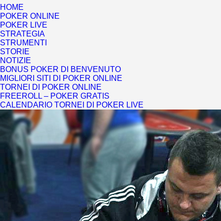
HOME
POKER ONLINE
POKER LIVE
STRATEGIA
STRUMENTI
STORIE
NOTIZIE
BONUS POKER DI BENVENUTO
MIGLIORI SITI DI POKER ONLINE
TORNEI DI POKER ONLINE
FREEROLL – POKER GRATIS
CALENDARIO TORNEI DI POKER LIVE