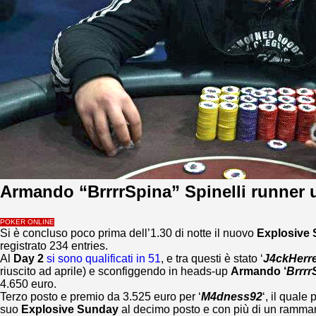
Armando “BrrrrSpina” Spinelli runner 
POKER ONLINE
Si è concluso poco prima dell’1.30 di notte il nuovo
Explosive
registrato 234 entries.
Al
Day 2
si sono qualificati in 51
, e tra questi è stato ‘
J4ckHerr
riuscito ad aprile) e sconfiggendo in heads-up
Armando ‘
Brrrr
4.650 euro.
Terzo posto e premio da 3.525 euro per ‘
M4dness92
‘, il quale
suo
Exp
losive Sunday
al decimo posto e con più di un rammar