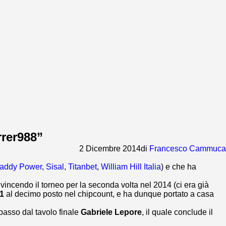
rrer988”
2 Dicembre 2014
di
Francesco Cammuca
addy Power
,
Sisal
,
Titanbet
,
William Hill Italia
) e che ha
, vincendo il torneo per la seconda volta nel 2014 (ci era già
1
al decimo posto nel chipcount, e ha dunque portato a casa
passo dal tavolo finale
Gabriele Lepore
, il quale conclude il