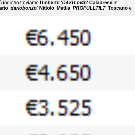
ù indietro troviamo
Umberto ‘
D4v1Lm4n
‘ Calabrese
in
ar
io ‘
dariobonzo
‘ Nittolo
,
Mattia ‘
PROFULLTILT
‘ Toscano
e