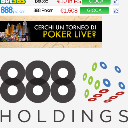
€10 in FS
Bet365
GIOCA
€1.508
888 Poker
GIOCA