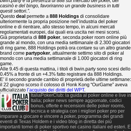
bwin.party e la presenza di 888 sul mercato del poker, dei
casinò e del bingo, favoriranno un grande business in tutti
questi settori.”.
Questo
deal
permette a
888 Holdings
di consolidare
ulteriormente la propria posizione nell’industria del poker
online e di rientrare, allo stesso tempo, in alcuni mercati
regolamentati europei, dai quali era uscita nei mesi scorsi.
Già proprietaria di
888 poker
, seconda poker room online più
grande al mondo, con una media settimanale di 2.300 giocatori
di ring game, 888 Holdings potrà ora contare su un altro grande
brand come
partypoker
, attualmente settimo sito di poker al
mondo con una media settimanale di 1.000 giocatori di ring
game.
Alle 9.45 di questa mattina, i titoli di bwin.party sono scesi dello
0.45% a fronte di un +4.3% fatto registrare da 888 Holdings.
E’ il secondo grande cambio di proprietà delle ultime settimane:
il 22 giugno scorso il colosso di Honk Kong “OurGame” aveva
ufficializzato
l’acquisto dei diritti del WPT
.
ItaliaPokerClub: la guida al poker online e live in
Italia; poker news sempre aggiornate, codici
bonus, offerte e recensioni delle poker rooms,
tecnica e strategia con i migliori poker pro per
imparare a giocare e vincere a poker, programma dei grandi
eventi di Texas Holdem e i video blog in diretta dei più
importanti tornei di poker sportivo nei casino italiani ed esteri. E