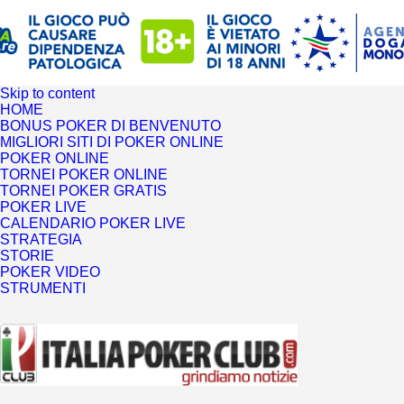
Skip to content
HOME
BONUS POKER DI BENVENUTO
MIGLIORI SITI DI POKER ONLINE
POKER ONLINE
TORNEI POKER ONLINE
TORNEI POKER GRATIS
POKER LIVE
CALENDARIO POKER LIVE
STRATEGIA
STORIE
POKER VIDEO
STRUMENTI