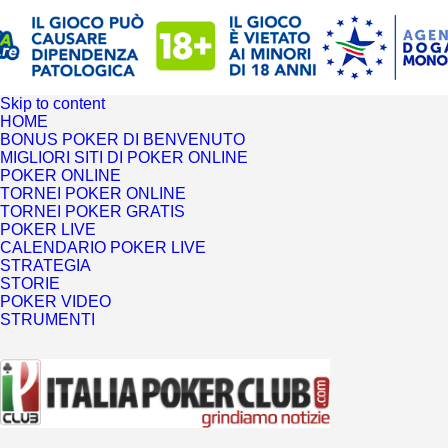
Skip to content
HOME
BONUS POKER DI BENVENUTO
MIGLIORI SITI DI POKER ONLINE
POKER ONLINE
TORNEI POKER ONLINE
TORNEI POKER GRATIS
POKER LIVE
CALENDARIO POKER LIVE
STRATEGIA
STORIE
POKER VIDEO
STRUMENTI