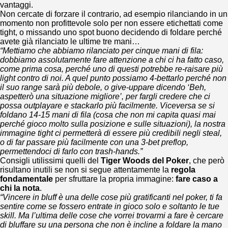
vantaggi.
Non cercate di forzare il contrario, ad esempio rilanciando in un
momento non profittevole solo per non essere etichettati come
tight, o missando uno spot buono decidendo di foldare perché
avete già rilanciato le ultime tre mani…
“Mettiamo che abbiamo rilanciato per cinque mani di fila:
dobbiamo assolutamente fare attenzione a chi ci ha fatto caso,
come prima cosa, perché uno di questi potrebbe re-raisare più
light contro di noi. A quel punto possiamo 4-bettarlo perché non
il suo range sarà più debole, o give-uppare dicendo ‘Beh,
aspetterò una situazione migliore’, per fargli credere che ci
possa outplayare e stackarlo più facilmente. Viceversa se si
foldano 14-15 mani di fila (cosa che non mi capita quasi mai
perché gioco molto sulla posizione e sulle situazioni), la nostra
immagine tight ci permetterà di essere più credibili negli steal,
o di far passare più facilmente con una 3-bet preflop,
permettendoci di farlo con trash-hands.”
Consigli utilissimi quelli del
Tiger Woods del Poker
, che però
risultano inutili se non si segue attentamente la
regola
fondamentale
per sfruttare la propria immagine:
fare caso a
chi la nota
.
“Vincere in bluff è una delle cose più gratificanti nel poker, ti fa
sentire come se fossero entrate in gioco solo e soltanto le tue
skill. Ma l’ultima delle cose che vorrei trovarmi a fare è cercare
di bluffare su una persona che non è incline a foldare la mano