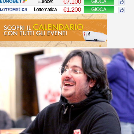
€7.100
Eurobet
GIOCA
€1.200
Lottomatica
GIOCA