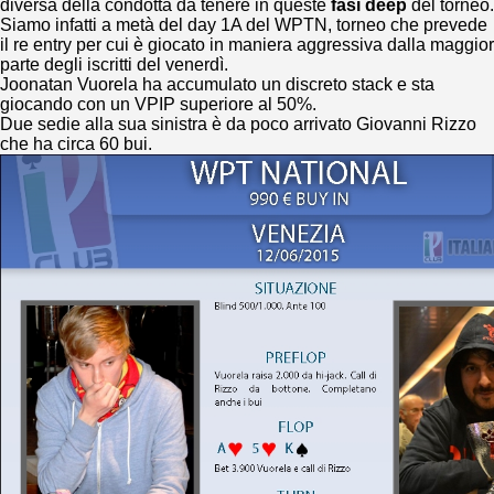
diversa della condotta da tenere in queste
fasi deep
del torneo.
Siamo infatti a metà del day 1A del WPTN, torneo che prevede
il re entry per cui è giocato in maniera aggressiva dalla maggior
parte degli iscritti del venerdì.
Joonatan Vuorela ha accumulato un discreto stack e sta
giocando con un VPIP superiore al 50%.
Due sedie alla sua sinistra è da poco arrivato Giovanni Rizzo
che ha circa 60 bui.