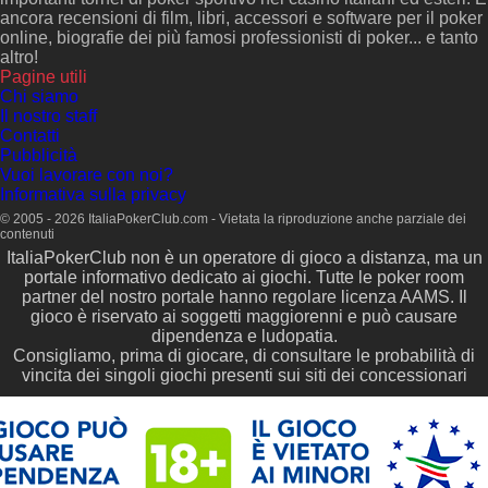
ancora recensioni di film, libri, accessori e software per il poker
online, biografie dei più famosi professionisti di poker... e tanto
altro!
Pagine utili
Chi siamo
Il nostro staff
Contatti
Pubblicità
Vuoi lavorare con noi?
Informativa sulla privacy
© 2005 - 2026 ItaliaPokerClub.com - Vietata la riproduzione anche parziale dei
contenuti
ItaliaPokerClub non è un operatore di gioco a distanza, ma un
portale informativo dedicato ai giochi. Tutte le poker room
partner del nostro portale hanno regolare licenza AAMS. Il
gioco è riservato ai soggetti maggiorenni e può causare
dipendenza e ludopatia.
Consigliamo, prima di giocare, di consultare le probabilità di
vincita dei singoli giochi presenti sui siti dei concessionari