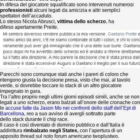
In difesa del giocatore squalificato sono intervenuti numerosi
professionisti
alcuni legati da amicizia e altri semplici
spettatori dell’accaduto.
Lo stesso Nicola Abrusci,
vittima dello scherzo
, ha
difeso apertamente Preite.
Parecchi sono comunque stati anche i pareri di coloro che
ritengono giusta la decisione presa, visto che mai, al tavolo
verde, si dovrebbe toccare lo stack di un altro giocatore
impegnato in gara.
Tra l’altro proprio negli ultimi giorni episodi simili, anche se non
legati a uno scherzo, erano balzati all’onore delle cronache con
le
accuse fatte da Jason Mo nei confronti dello staff dell’Ept di
Barcellona
, reo a suo avviso di avergli sottratto parte
dello stack durante il chip race.
Il caso è così diventato di dominio pubblico e dall’Italia è
addirittura
rimbalzato negli States,
con l’apertura di un
apposito thread sul noto forum americano twoplustwo.