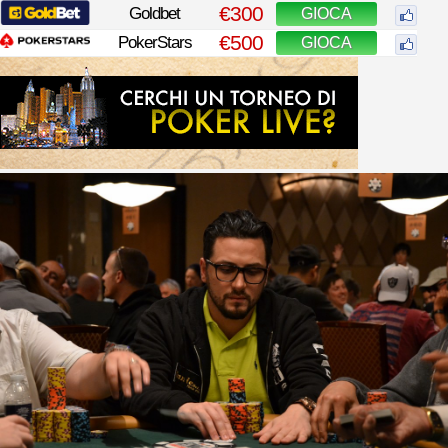
€300
Goldbet
GIOCA
€500
PokerStars
GIOCA