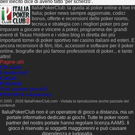
dell’illecito dice di averlo fatto ‘per scherzo’.
ItaliaPokerClub: la guida al poker online e live in
Italia; poker news sempre aggiornate, codici
bonus, offerte e recensioni delle poker rooms,
tecnica e strategia con i migliori poker pro per
imparare a giocare e vincere a poker, programma dei grandi
eventi di Texas Holdem e i video blog in diretta dei più
importanti tornei di poker sportivo nei casino italiani ed esteri. E
ancora recensioni di film, libri, accessori e software per il poker
online, biografie dei più famosi professionisti di poker... e tanto
altro!
Pagine utili
Chi siamo
Il nostro staff
Contatti
Pubblicità
Vuoi lavorare con noi?
Informativa sulla privacy
© 2005 - 2026 ItaliaPokerClub.com - Vietata la riproduzione anche parziale dei
contenuti
ItaliaPokerClub non è un operatore di gioco a distanza, ma un
portale informativo dedicato ai giochi. Tutte le poker room
partner del nostro portale hanno regolare licenza AAMS. Il
gioco è riservato ai soggetti maggiorenni e può causare
dipendenza e ludopatia.