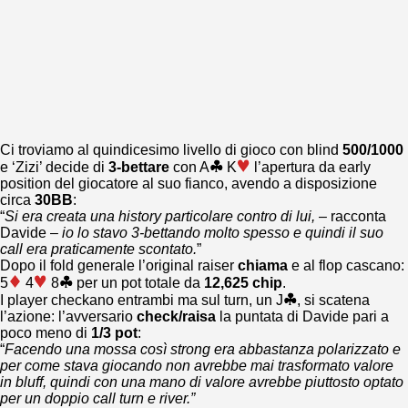
Ci troviamo al quindicesimo livello di gioco con blind
500/1000
e ‘Zizi’ decide di
3-bettare
con A
K
l’apertura da early
position del giocatore al suo fianco, avendo a disposizione
circa
30BB
:
“
Si era creata una history particolare contro di lui,
– racconta
Davide –
io lo stavo 3-bettando molto spesso e quindi il suo
call era praticamente scontato.
”
Dopo il fold generale l’original raiser
chiama
e al flop cascano:
5
4
8
per un pot totale da
12,625 chip
.
I player checkano entrambi ma sul turn, un J
, si scatena
l’azione: l’avversario
check/raisa
la puntata di Davide pari a
poco meno di
1/3 pot
:
“
Facendo una mossa così strong era abbastanza polarizzato e
per come stava giocando non avrebbe mai trasformato valore
in bluff, quindi con una mano di valore avrebbe piuttosto optato
per un doppio call turn e river.”