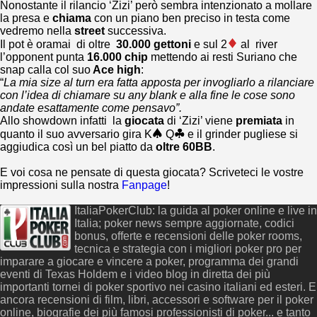
Nonostante il rilancio ‘Zizi’ però sembra intenzionato a mollare
la presa e
chiama
con un piano ben preciso in testa come
vedremo nella
street
successiva.
Il pot è oramai di oltre
30.000 gettoni
e sul 2
al river
l’opponent punta
16.000 chip
mettendo ai resti Suriano che
snap calla col suo
Ace high
:
“
La mia size al turn era fatta apposta per invogliarlo a rilanciare
con l’idea di chiamare su any blank e alla fine le cose sono
andate esattamente come pensavo”.
Allo showdown infatti la
giocata
di ‘Zizi’ viene
premiata
in
quanto il suo avversario gira K
Q
e il grinder pugliese si
aggiudica così un bel piatto da
oltre 60BB
.
E voi cosa ne pensate di questa giocata? Scriveteci le vostre
impressioni sulla nostra
Fanpage
!
ItaliaPokerClub: la guida al poker online e live in
Italia; poker news sempre aggiornate, codici
bonus, offerte e recensioni delle poker rooms,
tecnica e strategia con i migliori poker pro per
imparare a giocare e vincere a poker, programma dei grandi
eventi di Texas Holdem e i video blog in diretta dei più
importanti tornei di poker sportivo nei casino italiani ed esteri. E
ancora recensioni di film, libri, accessori e software per il poker
online, biografie dei più famosi professionisti di poker... e tanto