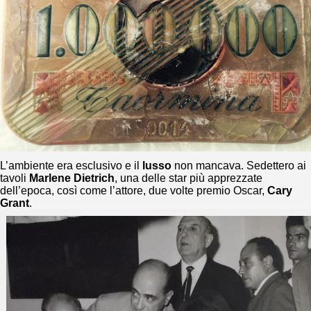
L’ambiente era esclusivo e il
lusso
non mancava. Sedettero ai
tavoli
Marlene Dietrich
, una delle star più apprezzate
dell’epoca, così come l’attore, due volte premio Oscar,
Cary
Grant
.