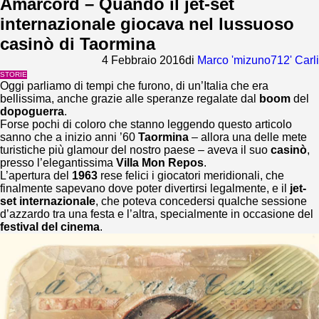
Amarcord – Quando il jet-set
internazionale giocava nel lussuoso
casinò di Taormina
4 Febbraio 2016
di
Marco 'mizuno712' Carli
STORIE
Oggi parliamo di tempi che furono, di un’Italia che era
bellissima, anche grazie alle speranze regalate dal
boom
del
dopoguerra
.
Forse pochi di coloro che stanno leggendo questo articolo
sanno che a inizio anni ’60
Taormina
– allora una delle mete
turistiche più glamour del nostro paese – aveva il suo
casinò
,
presso l’elegantissima
Villa Mon Repos
.
L’apertura del
1963
rese felici i giocatori meridionali, che
finalmente sapevano dove poter divertirsi legalmente, e il
jet-
set internazionale
, che poteva concedersi qualche sessione
d’azzardo tra una festa e l’altra, specialmente in occasione del
festival del cinema
.