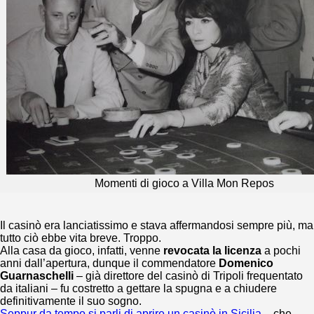
Momenti di gioco a Villa Mon Repos
Il casinò era lanciatissimo e stava affermandosi sempre più, ma
tutto ciò ebbe vita breve. Troppo.
Alla casa da gioco, infatti, venne
revocata la licenza
a pochi
anni dall’apertura, dunque il commendatore
Domenico
Guarnaschelli
– già direttore del casinò di Tripoli frequentato
da italiani – fu costretto a gettare la spugna e a chiudere
definitivamente il suo sogno.
Seppur da tempo si parli di aprire un casinò in Sicilia
– che