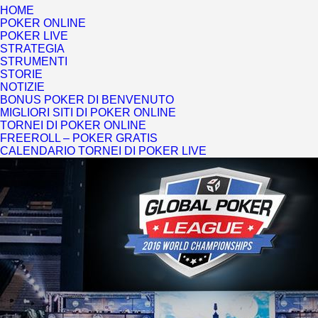
HOME
POKER ONLINE
POKER LIVE
STRATEGIA
STRUMENTI
STORIE
NOTIZIE
BONUS POKER DI BENVENUTO
MIGLIORI SITI DI POKER ONLINE
TORNEI DI POKER ONLINE
FREEROLL – POKER GRATIS
CALENDARIO TORNEI DI POKER LIVE