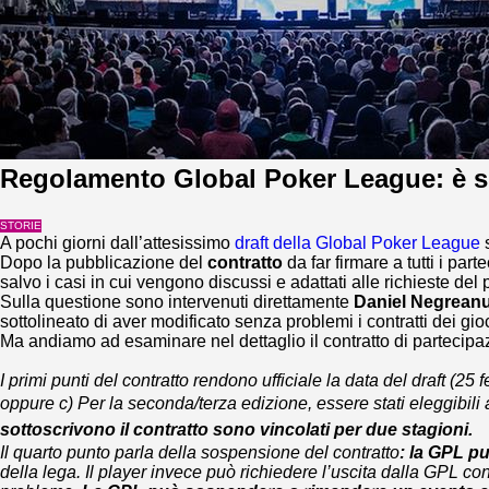
Regolamento Global Poker League: è s
STORIE
A pochi giorni dall’attesissimo
draft della Global Poker League
s
Dopo la pubblicazione del
contratto
da far firmare a tutti i part
salvo i casi in cui vengono discussi e adattati alle richieste del 
Sulla questione sono intervenuti direttamente
Daniel Negrean
sottolineato di aver modificato senza problemi i contratti dei g
Ma andiamo ad esaminare nel dettaglio il contratto di partecipa
I primi punti del contratto rendono ufficiale la data del draft (2
oppure c) Per la seconda/terza edizione, essere stati eleggibili 
sottoscrivono il contratto sono vincolati per due stagioni.
Il quarto punto parla della sospensione del contratto
: la GPL p
della lega. Il player invece può richiedere l’uscita dalla GPL co