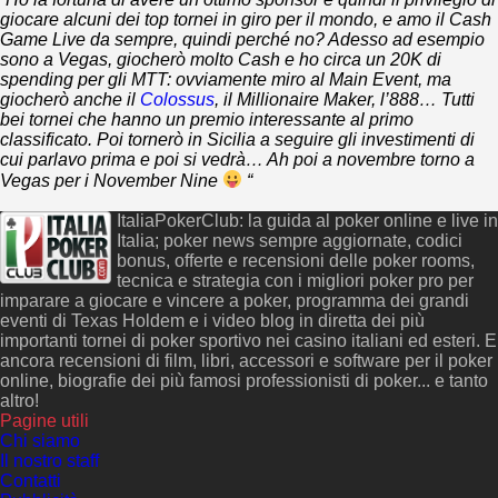
giocare alcuni dei top tornei in giro per il mondo, e amo il Cash
Game Live da sempre, quindi perché no? Adesso ad esempio
sono a Vegas, giocherò molto Cash e ho circa un 20K di
spending per gli MTT: ovviamente miro al Main Event, ma
giocherò anche il
Colossus
, il Millionaire Maker, l’888… Tutti
bei tornei che hanno un premio interessante al primo
classificato. Poi tornerò in Sicilia a seguire gli investimenti di
cui parlavo prima e poi si vedrà… Ah poi a novembre torno a
Vegas per i November Nine
“
ItaliaPokerClub: la guida al poker online e live in
Italia; poker news sempre aggiornate, codici
bonus, offerte e recensioni delle poker rooms,
tecnica e strategia con i migliori poker pro per
imparare a giocare e vincere a poker, programma dei grandi
eventi di Texas Holdem e i video blog in diretta dei più
importanti tornei di poker sportivo nei casino italiani ed esteri. E
ancora recensioni di film, libri, accessori e software per il poker
online, biografie dei più famosi professionisti di poker... e tanto
altro!
Pagine utili
Chi siamo
Il nostro staff
Contatti