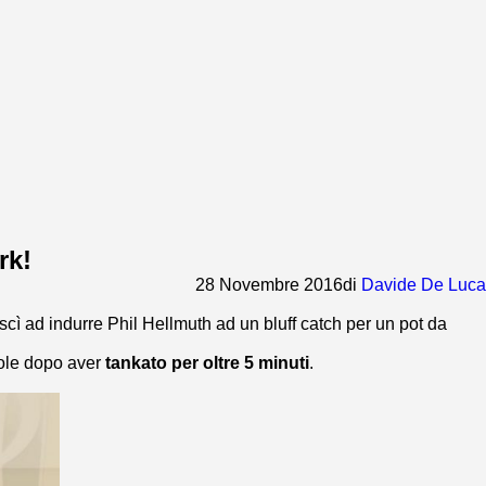
rk!
28 Novembre 2016
di
Davide De Luca
uscì ad indurre Phil Hellmuth ad un bluff catch per un pot da
role dopo aver
tankato per oltre 5 minuti
.