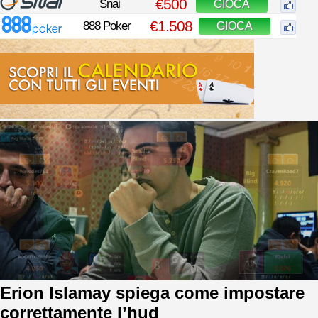
€500
Snai
GIOCA
€1.508
888 Poker
GIOCA
Erion Islamay spiega come impostare
correttamente l’hud