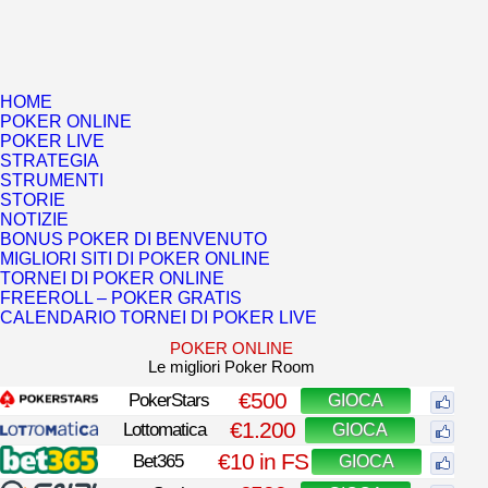
HOME
POKER ONLINE
POKER LIVE
STRATEGIA
STRUMENTI
STORIE
NOTIZIE
BONUS POKER DI BENVENUTO
MIGLIORI SITI DI POKER ONLINE
TORNEI DI POKER ONLINE
FREEROLL – POKER GRATIS
CALENDARIO TORNEI DI POKER LIVE
POKER ONLINE
Le migliori Poker Room
€500
PokerStars
GIOCA
€1.200
Lottomatica
GIOCA
€10 in FS
Bet365
GIOCA