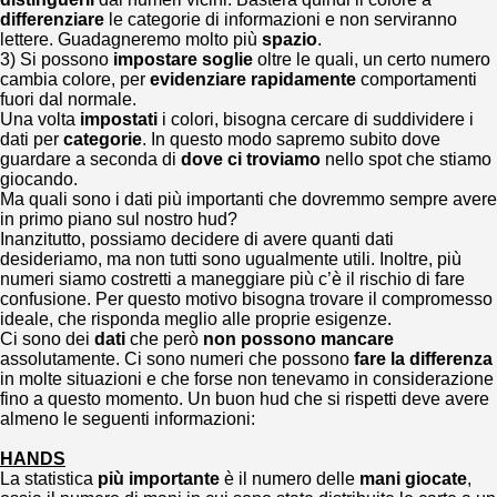
differenziare
le categorie di informazioni e non serviranno
lettere. Guadagneremo molto più
spazio
.
3) Si possono
impostare soglie
oltre le quali, un certo numero
cambia colore, per
evidenziare rapidamente
comportamenti
fuori dal normale.
Una volta
impostati
i colori, bisogna cercare di suddividere i
dati per
categorie
. In questo modo sapremo subito dove
guardare a seconda di
dove ci troviamo
nello spot che stiamo
giocando.
Ma quali sono i dati più importanti che dovremmo sempre avere
in primo piano sul nostro hud?
Inanzitutto, possiamo decidere di avere quanti dati
desideriamo, ma non tutti sono ugualmente utili. Inoltre, più
numeri siamo costretti a maneggiare più c’è il rischio di fare
confusione. Per questo motivo bisogna trovare il compromesso
ideale, che risponda meglio alle proprie esigenze.
Ci sono dei
dati
che però
non possono mancare
assolutamente. Ci sono numeri che possono
fare la differenza
in molte situazioni e che forse non tenevamo in considerazione
fino a questo momento. Un buon hud che si rispetti deve avere
almeno le seguenti informazioni:
HANDS
La statistica
più importante
è il numero delle
mani giocate
,