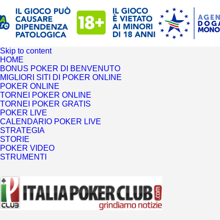
Skip to content
HOME
BONUS POKER DI BENVENUTO
MIGLIORI SITI DI POKER ONLINE
POKER ONLINE
TORNEI POKER ONLINE
TORNEI POKER GRATIS
POKER LIVE
CALENDARIO POKER LIVE
STRATEGIA
STORIE
POKER VIDEO
STRUMENTI