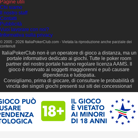
Pagine utili
Chi siamo
Il nostro staff
Contatti
Pubblicità
Vuoi lavorare con noi?
Informativa sulla privacy
© 2005 - 2026 ItaliaPokerClub.com - Vietata la riproduzione anche parziale dei
contenuti
ItaliaPokerClub non è un operatore di gioco a distanza, ma un
portale informativo dedicato ai giochi. Tutte le poker room
partner del nostro portale hanno regolare licenza AAMS. Il
gioco è riservato ai soggetti maggiorenni e può causare
dipendenza e ludopatia.
Consigliamo, prima di giocare, di consultare le probabilità di
vincita dei singoli giochi presenti sui siti dei concessionari