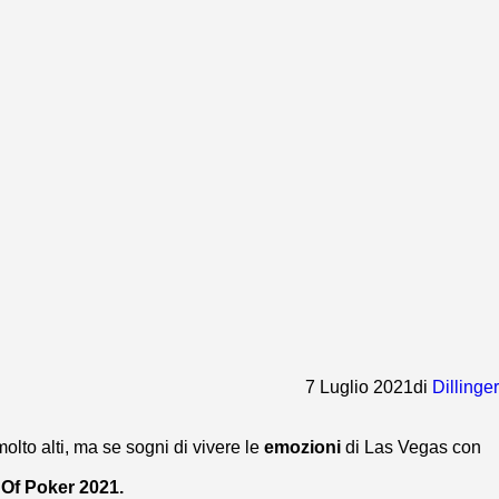
7 Luglio 2021
di
Dillinger
molto alti, ma se sogni di vivere le
emozioni
di Las Vegas con
s Of Poker 2021.