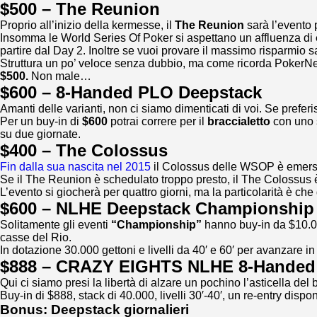
$500 – The Reunion
Proprio all’inizio della kermesse, il
The Reunion
sarà l’evento 
Insomma le World Series Of Poker si aspettano un affluenza di
partire dal Day 2. Inoltre se vuoi provare il massimo risparmio sa
Struttura un po’ veloce senza dubbio, ma come ricorda PokerN
$500.
Non male…
$600 – 8-Handed PLO Deepstack
Amanti delle varianti, non ci siamo dimenticati di voi. Se preferi
Per un buy-in di
$600
potrai correre per il
braccialetto
con uno st
su due giornate.
$400 – The Colossus
Fin dalla sua nascita nel 2015
il Colossus delle WSOP è eme
Se il The Reunion è schedulato troppo presto, il The Colossus
L’evento si giocherà per quattro giorni, ma la particolarità è che
$600 – NLHE Deepstack Championship
Solitamente gli eventi
“Championship”
hanno buy-in da $10.000
casse del Rio.
In dotazione 30.000 gettoni e livelli da 40′ e 60′ per avanzare in 
$888 – CRAZY EIGHTS NLHE 8-Handed
Qui ci siamo presi la libertà di alzare un pochino l’asticella del bu
Buy-in di $888, stack di 40.000, livelli 30′-40′, un re-entry dispon
Bonus: Deepstack giornalieri