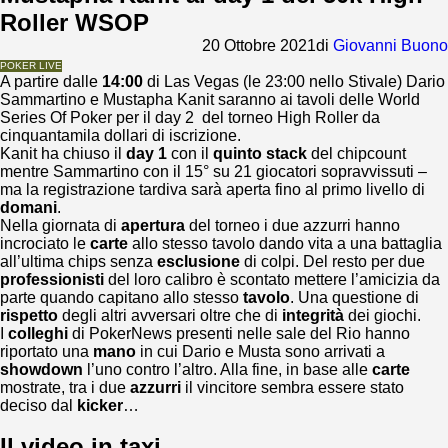
Roller WSOP
20 Ottobre 2021
di
Giovanni Buono
POKER LIVE
A partire dalle
14:00
di Las Vegas (le 23:00 nello Stivale) Dario
Sammartino e Mustapha Kanit saranno ai tavoli delle World
Series Of Poker per il day 2 del torneo High Roller da
cinquantamila dollari di iscrizione.
Kanit ha chiuso il
day 1
con il
quinto stack
del chipcount
mentre Sammartino con il 15° su 21 giocatori sopravvissuti –
ma la registrazione tardiva sarà aperta fino al primo livello di
domani
.
Nella giornata di
apertura
del torneo i due azzurri hanno
incrociato le
carte
allo stesso tavolo dando vita a una battaglia
all’ultima chips senza
esclusione
di colpi. Del resto per due
professionisti
del loro calibro è scontato mettere l’amicizia da
parte quando capitano allo stesso
tavolo
. Una questione di
rispetto
degli altri avversari oltre che di
integrità
dei giochi.
I
colleghi
di PokerNews presenti nelle sale del Rio hanno
riportato una
mano
in cui Dario e Musta sono arrivati a
showdown
l’uno contro l’altro. Alla fine, in base alle
carte
mostrate, tra i due
azzurri
il vincitore sembra essere stato
deciso dal
kicker
…
Il video in taxi