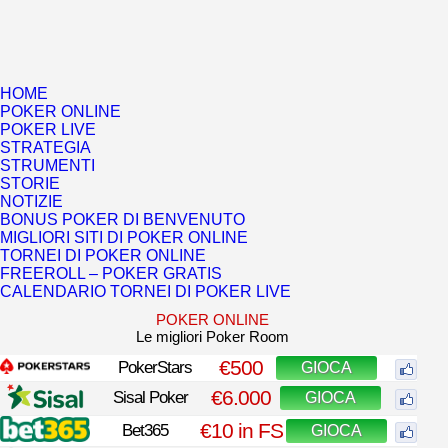
HOME
POKER ONLINE
POKER LIVE
STRATEGIA
STRUMENTI
STORIE
NOTIZIE
BONUS POKER DI BENVENUTO
MIGLIORI SITI DI POKER ONLINE
TORNEI DI POKER ONLINE
FREEROLL – POKER GRATIS
CALENDARIO TORNEI DI POKER LIVE
POKER ONLINE
Le migliori Poker Room
€500
PokerStars
GIOCA
€6.000
Sisal Poker
GIOCA
€10 in FS
Bet365
GIOCA