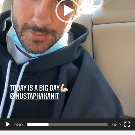
00:00
00:10