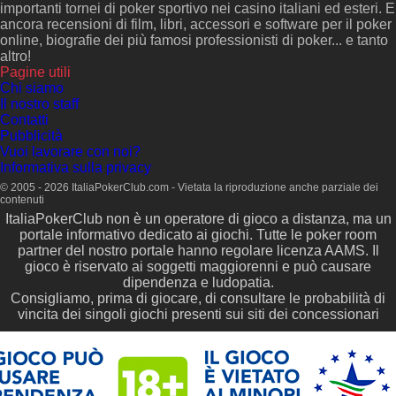
importanti tornei di poker sportivo nei casino italiani ed esteri. E
ancora recensioni di film, libri, accessori e software per il poker
online, biografie dei più famosi professionisti di poker... e tanto
altro!
Pagine utili
Chi siamo
Il nostro staff
Contatti
Pubblicità
Vuoi lavorare con noi?
Informativa sulla privacy
© 2005 - 2026 ItaliaPokerClub.com - Vietata la riproduzione anche parziale dei
contenuti
ItaliaPokerClub non è un operatore di gioco a distanza, ma un
portale informativo dedicato ai giochi. Tutte le poker room
partner del nostro portale hanno regolare licenza AAMS. Il
gioco è riservato ai soggetti maggiorenni e può causare
dipendenza e ludopatia.
Consigliamo, prima di giocare, di consultare le probabilità di
vincita dei singoli giochi presenti sui siti dei concessionari