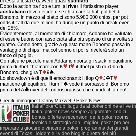
di testa a testa è davvero quasi
standard
.
Dopo la action tra flop e turn, al
river
il fortissimo player
australiano
deve decidere se chiamare la half pot bet di
Bonomo. In mezzo al piatto ci sono 5.980.000 chips, per pot
odds il call da due milioni ha dunque un punto di break-even
del 25%.
Evidentemente, al momento di chiamare, Addamo ha valutato
di essere buono con asso carta alta più spesso di una volta su
quattro. Come detto, grazie a questa mano Bonomo passa in
vantaggio di chips , ma col senno di poi si rivelerà solo un
fuoco di paglia.
Con alcune piccole mani Addamo riporta gli stack in equilibrio
prima di 3bet-chiamare con K
J
il 4bet push di 70bb di
Bonomo, che gira T
9
.
Lo showdown è di quelli emozionanti: il flop Q
J
T
mantiene gli equilibri, il turn T
vede il sorpasso di Bonomo
prima del A
river del controsorpasso che chiude il torneo!
Crediti immagine: Danny Maxwell / PokerNews
ItaliaPokerClub: la guida al poker online e live in
Italia; poker news sempre aggiornate, codici
bonus, offerte e recensioni delle poker rooms,
tecnica e strategia con i migliori poker pro per
imparare a giocare e vincere a poker, programma dei grandi
eventi di Texas Holdem e i video blog in diretta dei più