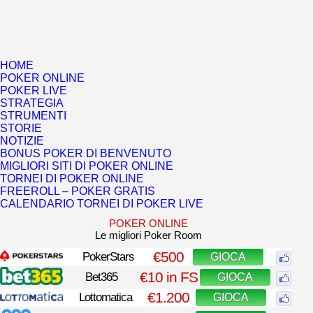
HOME
POKER ONLINE
POKER LIVE
STRATEGIA
STRUMENTI
STORIE
NOTIZIE
BONUS POKER DI BENVENUTO
MIGLIORI SITI DI POKER ONLINE
TORNEI DI POKER ONLINE
FREEROLL – POKER GRATIS
CALENDARIO TORNEI DI POKER LIVE
POKER ONLINE
Le migliori Poker Room
€500
PokerStars
GIOCA
€10 in FS
Bet365
GIOCA
€1.200
Lottomatica
GIOCA