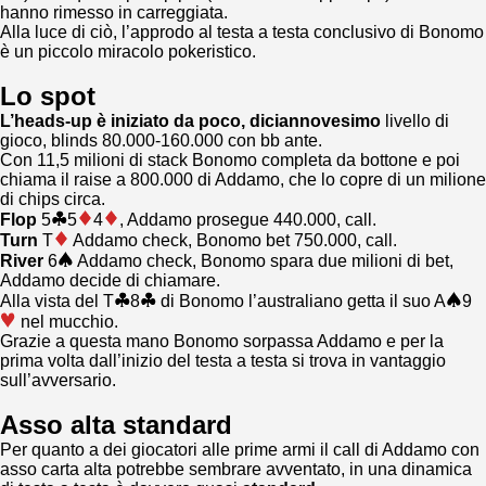
hanno rimesso in carreggiata.
Alla luce di ciò, l’approdo al testa a testa conclusivo di Bonomo
è un piccolo miracolo pokeristico.
Lo spot
L’heads-up è iniziato da poco, diciannovesimo
livello di
gioco, blinds 80.000-160.000 con bb ante.
Con 11,5 milioni di stack Bonomo completa da bottone e poi
chiama il raise a 800.000 di Addamo, che lo copre di un milione
di chips circa.
Flop
5
5
4
, Addamo prosegue 440.000, call.
Turn
T
Addamo check, Bonomo bet 750.000, call.
River
6
Addamo check, Bonomo spara due milioni di bet,
Addamo decide di chiamare.
Alla vista del T
8
di Bonomo l’australiano getta il suo A
9
nel mucchio.
Grazie a questa mano Bonomo sorpassa Addamo e per la
prima volta dall’inizio del testa a testa si trova in vantaggio
sull’avversario.
Asso alta standard
Per quanto a dei giocatori alle prime armi il call di Addamo con
asso carta alta potrebbe sembrare avventato, in una dinamica