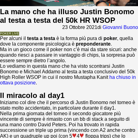
La mano che ha illuso Justin Bonomo
al testa a testa del 50k HR WSOP
23 Ottobre 2021
di
Giovanni Buono
POKER LIVE
Per alcuni il
testa a testa
è la forma più pura di
poker
, quella
dove la componente psicologica è
preponderante
.
Ma in un gioco come il poker non c’è mai da stare sicuri: anche
quando riesci a passare in vantaggio di chips, la sorpresa può
essere sempre dietro l’angolo.
Lo vediamo in questa mano che ha visto scontrarsi Justin
Bonomo e Michael Addamo al testa a testa conclusivo del 50k
High Roller WSOP in cui il nostro Mustapha Kanit
ha chiuso in
ottava posizione
.
Il miracolo al day1
Iniziamo col dire che il percorso di Justin Bonomo nel torneo è
stato molto accidentato, in particolare durante il day1.
Nella prima giornata del torneo il secondo giocatore più
vincente di sempre è rimasto con un bb di stack a seguito di
una mano contro David Peters. Poi ha trovato in rapida
successione un triple up prima (vincendo con A2 anche contro
AK) e un quadruple up poi (con 5
4
floppa trips) che lo