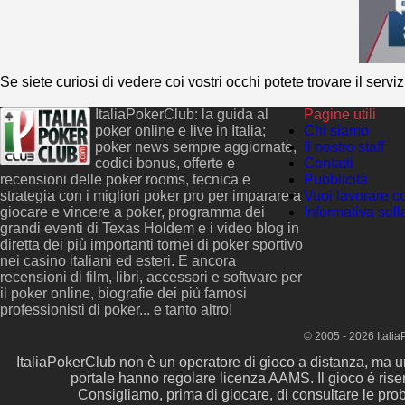
Se siete curiosi di vedere coi vostri occhi potete trovare il 
ItaliaPokerClub: la guida al
Pagine utili
poker online e live in Italia;
Chi siamo
poker news sempre aggiornate,
Il nostro staff
codici bonus, offerte e
Contatti
recensioni delle poker rooms, tecnica e
Pubblicità
strategia con i migliori poker pro per imparare a
Vuoi lavorare c
giocare e vincere a poker, programma dei
Informativa sull
grandi eventi di Texas Holdem e i video blog in
diretta dei più importanti tornei di poker sportivo
nei casino italiani ed esteri. E ancora
recensioni di film, libri, accessori e software per
il poker online, biografie dei più famosi
professionisti di poker... e tanto altro!
© 2005 - 2026 Italia
ItaliaPokerClub non è un operatore di gioco a distanza, ma un
portale hanno regolare licenza AAMS. Il gioco è ris
Consigliamo, prima di giocare, di consultare le probab