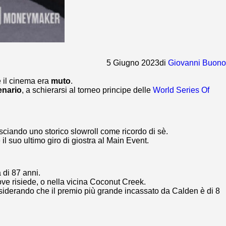
5 Giugno 2023
di
Giovanni Buono
e il cinema era
muto
.
enario
, a schierarsi al torneo principe delle
World Series Of
ciando uno storico slowroll come ricordo di sè.
 il suo ultimo giro di giostra al Main Event.
 di 87 anni.
ve risiede, o nella vicina Coconut Creek.
nsiderando che il premio più grande incassato da Calden è di 8