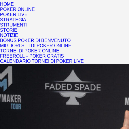
HOME
POKER ONLINE
POKER LIVE
STRATEGIA
STRUMENTI
STORIE
NOTIZIE
BONUS POKER DI BENVENUTO
MIGLIORI SITI DI POKER ONLINE
TORNEI DI POKER ONLINE
FREEROLL – POKER GRATIS
CALENDARIO TORNEI DI POKER LIVE