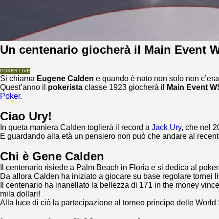
Un centenario giocherà il Main Event
POKER LIVE
Si chiama
Eugene Calden
e quando è nato non solo non c’er
Quest’anno il
pokerista
classe 1923 giocherà il
Main Event 
Poker
.
Ciao Ury!
In queta maniera Calden toglierà il record a
Jack Ury
, che nel 
E guardando alla età un pensiero non può che andare al rec
Chi è Gene Calden
Il centenario risiede a Palm Beach in Floria e si dedica al pok
Da allora Calden ha iniziato a giocare su base regolare tornei 
Il centenario ha inanellato la bellezza di 171 in the money vi
mila dollari!
Alla luce di ciò la partecipazione al torneo principe delle World S