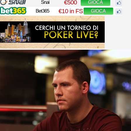
€500
Snai
GIOCA
€10 in FS
Bet365
GIOCA