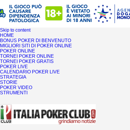
Skip to content
HOME
BONUS POKER DI BENVENUTO
MIGLIORI SITI DI POKER ONLINE
POKER ONLINE
TORNEI POKER ONLINE
TORNEI POKER GRATIS
POKER LIVE
CALENDARIO POKER LIVE
STRATEGIA
STORIE
POKER VIDEO
STRUMENTI