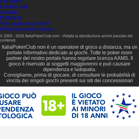
Chi siamo
Il nostro staff
Contatti
Pubblicità
Vuoi lavorare con noi?
Informativa sulla privacy
© 2005 - 2026 ItaliaPokerClub.com - Vietata la riproduzione anche parziale dei
contenuti
ItaliaPokerClub non è un operatore di gioco a distanza, ma un
portale informativo dedicato ai giochi. Tutte le poker room
partner del nostro portale hanno regolare licenza AAMS. Il
gioco è riservato ai soggetti maggiorenni e può causare
dipendenza e ludopatia.
Consigliamo, prima di giocare, di consultare le probabilità di
vincita dei singoli giochi presenti sui siti dei concessionari