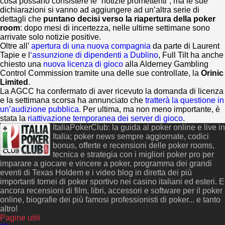
cosa possano consistere le “notizie promettenti”, ma le sue
dichiarazioni si vanno ad aggiungere ad un’altra serie di
dettagli che
puntano decisi verso la riapertura della poker
room
: dopo mesi di incertezza, nelle ultime settimane sono
arrivate solo notizie positive.
Oltre all’
apertura di una nuova compagnia
da parte di Laurent
Tapie e l
‘assunzione di dipendenti a Dublino
, Full Tilt ha anche
chiesto una
nuova licenza di gioco
alla Alderney Gambling
Control Commission tramite una delle sue controllate, la
Orinic
Limited
.
La AGCC ha confermato di aver ricevuto la domanda di licenza
e la settimana scorsa ha annunciato che
tratterà la questione in
un’audizione pubblica.
Per ultima, ma non meno importante, è
stata la
riattivazione temporanea dei server di gioco
.
ItaliaPokerClub: la guida al poker online e live in
Italia; poker news sempre aggiornate, codici
bonus, offerte e recensioni delle poker rooms,
tecnica e strategia con i migliori poker pro per
imparare a giocare e vincere a poker, programma dei grandi
eventi di Texas Holdem e i video blog in diretta dei più
importanti tornei di poker sportivo nei casino italiani ed esteri. E
ancora recensioni di film, libri, accessori e software per il poker
online, biografie dei più famosi professionisti di poker... e tanto
altro!
Pagine utili