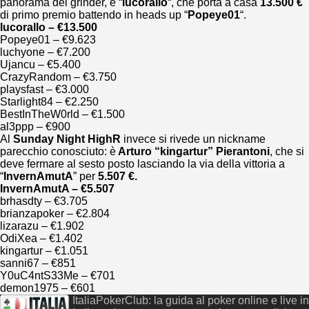
panorama dei grinder, è “
lucorallo
“, che porta a casa
13.500 €
di primo premio battendo in heads up “
Popeye01
“.
lucorallo – €13.500
Popeye01 – €9.623
luchyone – €7.200
Ujancu – €5.400
CrazyRandom – €3.750
playsfast – €3.000
Starlight84 – €2.250
BestInTheW0rld – €1.500
al3ppp – €900
Al
Sunday Night HighR
invece si rivede un nickname
parecchio conosciuto: è
Arturo “kingartur” Pierantoni
, che si
deve fermare al sesto posto lasciando la via della vittoria a
“
InvernAmutA
” per
5.507 €.
InvernAmutA – €5.507
brhasdty – €3.705
brianzapoker – €2.804
lizarazu – €1.902
OdiXea – €1.402
kingartur – €1.051
sanni67 – €851
Y0uC4ntS33Me – €701
demon1975 – €601
ItaliaPokerClub: la guida al poker online e live in