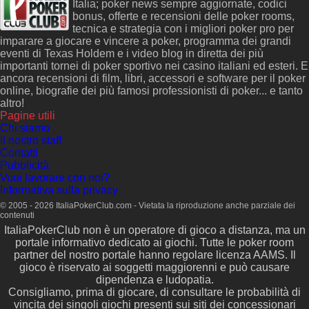
Italia; poker news sempre aggiornate, codici
bonus, offerte e recensioni delle poker rooms,
tecnica e strategia con i migliori poker pro per
imparare a giocare e vincere a poker, programma dei grandi
eventi di Texas Holdem e i video blog in diretta dei più
importanti tornei di poker sportivo nei casino italiani ed esteri. E
ancora recensioni di film, libri, accessori e software per il poker
online, biografie dei più famosi professionisti di poker... e tanto
altro!
Pagine utili
Chi siamo
Il nostro staff
Contatti
Pubblicità
Vuoi lavorare con noi?
Informativa sulla privacy
© 2005 - 2026 ItaliaPokerClub.com - Vietata la riproduzione anche parziale dei
contenuti
ItaliaPokerClub non è un operatore di gioco a distanza, ma un
portale informativo dedicato ai giochi. Tutte le poker room
partner del nostro portale hanno regolare licenza AAMS. Il
gioco è riservato ai soggetti maggiorenni e può causare
dipendenza e ludopatia.
Consigliamo, prima di giocare, di consultare le probabilità di
vincita dei singoli giochi presenti sui siti dei concessionari