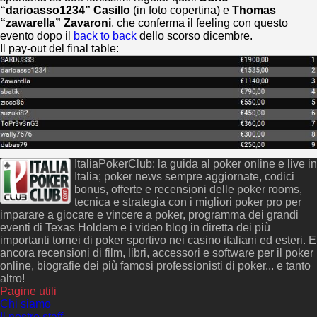
“darioasso1234” Casillo
(in foto copertina)
e
Thomas
“zawarella” Zavaroni
, che conferma il feeling con questo
evento dopo il
back to back
dello scorso dicembre.
Il pay-out del final table:
ItaliaPokerClub: la guida al poker online e live in
Italia; poker news sempre aggiornate, codici
bonus, offerte e recensioni delle poker rooms,
tecnica e strategia con i migliori poker pro per
imparare a giocare e vincere a poker, programma dei grandi
eventi di Texas Holdem e i video blog in diretta dei più
importanti tornei di poker sportivo nei casino italiani ed esteri. E
ancora recensioni di film, libri, accessori e software per il poker
online, biografie dei più famosi professionisti di poker... e tanto
altro!
Pagine utili
Chi siamo
Il nostro staff