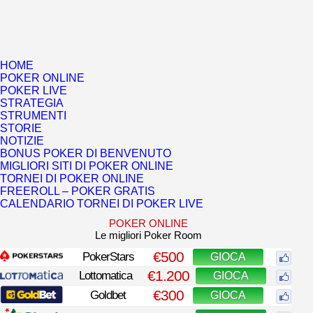
HOME
POKER ONLINE
POKER LIVE
STRATEGIA
STRUMENTI
STORIE
NOTIZIE
BONUS POKER DI BENVENUTO
MIGLIORI SITI DI POKER ONLINE
TORNEI DI POKER ONLINE
FREEROLL – POKER GRATIS
CALENDARIO TORNEI DI POKER LIVE
POKER ONLINE
Le migliori Poker Room
€500
PokerStars
GIOCA
€1.200
Lottomatica
GIOCA
€300
Goldbet
GIOCA