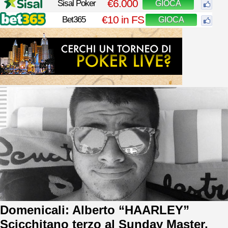
€6.000
Sisal Poker
GIOCA
€10 in FS
Bet365
GIOCA
Domenicali: Alberto “HAARLEY”
Scicchitano terzo al Sunday Master,