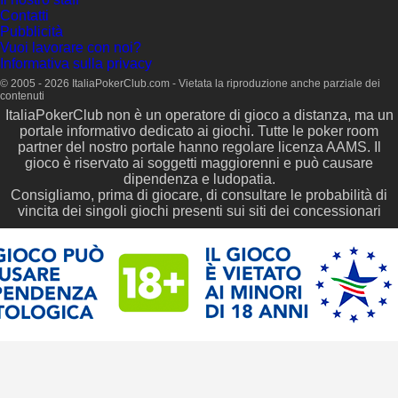
Contatti
Pubblicità
Vuoi lavorare con noi?
Informativa sulla privacy
© 2005 - 2026 ItaliaPokerClub.com - Vietata la riproduzione anche parziale dei
contenuti
ItaliaPokerClub non è un operatore di gioco a distanza, ma un
portale informativo dedicato ai giochi. Tutte le poker room
partner del nostro portale hanno regolare licenza AAMS. Il
gioco è riservato ai soggetti maggiorenni e può causare
dipendenza e ludopatia.
Consigliamo, prima di giocare, di consultare le probabilità di
vincita dei singoli giochi presenti sui siti dei concessionari