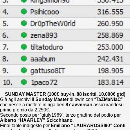
SUNDAY MASTER (100€ buy-in, 88 iscritti, 10.000€ gtd)
Già agli archivi il
Sunday Master
di bwin con “
TaZMaNiaC
”
che riesce a mettere in riga ben
87 avversari
assicurandosi il
primo premio da 2.250€.
Secondo posto per “giuly1969”, terzo gradino del podio per
Alberto “HAARLEY” Scicchitano
.
Final table indigesto per
Emiliano “LAURAROSSI90” Conti