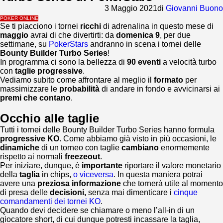
3 Maggio 2021
di
Giovanni Buono
POKER ONLINE
Se ti piacciono i tornei
ricchi
di adrenalina in questo mese di
maggio
avrai di che divertirti: da
domenica 9
, per due
settimane, su
PokerStars
andranno in scena i tornei delle
Bounty Builder Turbo Series
!
In programma ci sono la bellezza di
90 eventi
a velocità turbo
con
taglie progressive
.
Vediamo subito come affrontare al meglio il
formato
per
massimizzare le
probabilità
di andare in fondo e avvicinarsi ai
premi che contano
.
Occhio alle taglie
Tutti i tornei delle Bounty Builder Turbo Series hanno formula
progressive KO
. Come abbiamo già visto in più occasioni, le
dinamiche
di un torneo con taglie
cambiano
enormemente
rispetto ai normali
freezeout
.
Per iniziare, dunque, è
importante
riportare il valore monetario
della
taglia
in chips,
o viceversa
. In questa maniera potrai
avere una
preziosa informazione
che tornerà utile al momento
di presa delle
decisioni,
senza mai dimenticare i
cinque
comandamenti dei tornei KO
.
Quando devi decidere se chiamare o meno l’all-in di un
giocatore short, di cui dunque potresti incassare la taglia,