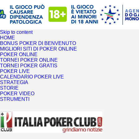
Skip to content
HOME
BONUS POKER DI BENVENUTO
MIGLIORI SITI DI POKER ONLINE
POKER ONLINE
TORNEI POKER ONLINE
TORNEI POKER GRATIS
POKER LIVE
CALENDARIO POKER LIVE
STRATEGIA
STORIE
POKER VIDEO
STRUMENTI