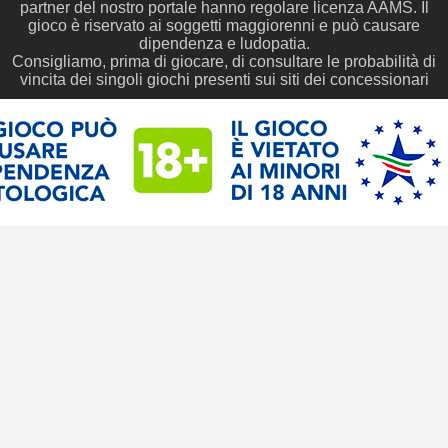
partner del nostro portale hanno regolare licenza AAMS. Il
gioco è riservato ai soggetti maggiorenni e può causare
dipendenza e ludopatia.
Consigliamo, prima di giocare, di consultare le probabilità di
vincita dei singoli giochi presenti sui siti dei concessionari