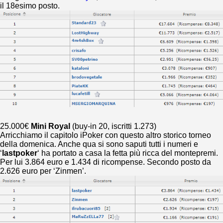
il 18esimo posto.
25.000€
Mini Royal
(buy-in 20, iscritti 1.273)
Arricchiamo il capitolo iPoker con questo altro storico torneo
della domenica. Anche qua si sono saputi tutti i numeri e
‘
lastpoker
‘ ha portato a casa la fetta più ricca del montepremi.
Per lui 3.864 euro e 1.434 di ricompense. Secondo posto da
2.626 euro per ‘Zinmen’.