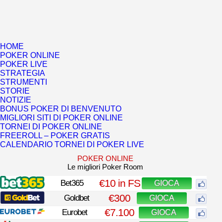
HOME
POKER ONLINE
POKER LIVE
STRATEGIA
STRUMENTI
STORIE
NOTIZIE
BONUS POKER DI BENVENUTO
MIGLIORI SITI DI POKER ONLINE
TORNEI DI POKER ONLINE
FREEROLL – POKER GRATIS
CALENDARIO TORNEI DI POKER LIVE
POKER ONLINE
Le migliori Poker Room
€10 in FS
Bet365
GIOCA
€300
Goldbet
GIOCA
€7.100
Eurobet
GIOCA