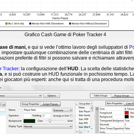
Grafico Cash Game di Poker Tracker 4
abase di mani,
e qui si vede l’ottimo lavoro degli sviluppatori di
Po
mpostare qualunque combinazione delle centinaia di altri filtri 
zioni preferite di filtri si possono salvare e richiamare attravers
 Tracker
: la configurazione dell’
HUD
. La scelta delle statistiche
a
, e si può costruire un HUD funzionale in pochissimo tempo. La
ei giocatori più esperti: anche qui si tratta di una procedura mol