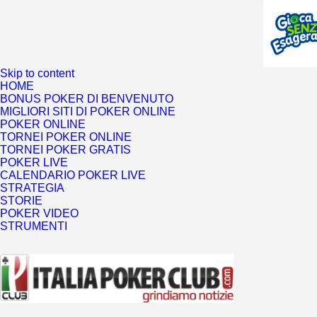
Skip to content
HOME
BONUS POKER DI BENVENUTO
MIGLIORI SITI DI POKER ONLINE
POKER ONLINE
TORNEI POKER ONLINE
TORNEI POKER GRATIS
POKER LIVE
CALENDARIO POKER LIVE
STRATEGIA
STORIE
POKER VIDEO
STRUMENTI