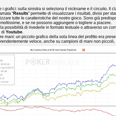
e i grafici: sulla sinistra si seleziona il nickname e il circuito. I
amata “
Results
” permette di visualizzare i risultati, divisi per
lizzare tutte le caratteristiche del nostro gioco. Sono già predis
 moltissime, e se ne possono aggiungere o togliere a piacere.
la possibilità di rivederle in formato testuale o attraverso un c
e di
Youtube
.
re mani: un piccolo grafico della sola linea del profitto era pres
endentemente veloce, anche su campioni di mani non piccoli, e i