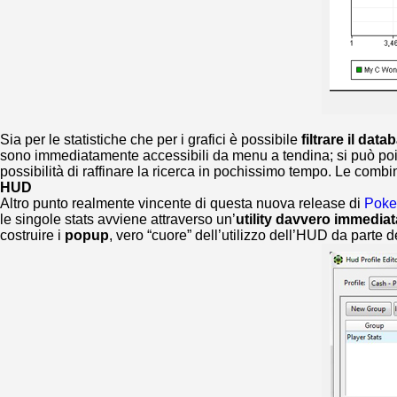
Sia per le statistiche che per i grafici è possibile
filtrare il dat
sono immediatamente accessibili da menu a tendina; si può poi i
possibilità di raffinare la ricerca in pochissimo tempo. Le combina
HUD
Altro punto realmente vincente di questa nuova release di
Poker
le singole stats avviene attraverso un’
utility davvero immediat
costruire i
popup
, vero “cuore” dell’utilizzo dell’HUD da parte d