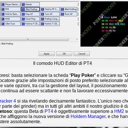
Il comodo HUD Editor di PT4
presi: basta selezionare la scheda “
Play Poker
” e cliccare su “
catore grazie alle impostazioni di posto preferito selezionate 
 le varie opzioni, tra cui la gestione del layout, il posizionament
a continua ad essere scattante e non fa lavorare eccessivamente 
racker 4
si sta rivelando decisamente fantastico. L’unico neo che 
arte dei grinder) ma in tutti gli altri ambiti il nostro giudizio è 
ietoso
: questa Beta di
PT4
è oggettivamente superiore a
HM2
s
 che affliggono la nuova versione di
Holdem Manager
, e che han
stere assolutamente.