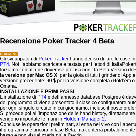
Recensione Poker Tracker 4 Beta
STRUMENTI
Gli sviluppatori di
Poker Tracker
hanno deciso di fare le cose in 
PT4
. Noi l’abbiamo scaricata e testata per i lettori di ItaliaPok
Iniziamo con alcune doverose precisazioni: la Beta Version di
la versione per Mac OS X
, per la gioia di tutti i grinder di Appl
versione precedente: 90 $ per la versione completa (Hold’em o 
Omaha.
INSTALLAZIONE E PRIMI PASSI
L’installazione di
PT4
e dell’annesso database Postgres è davve
del programma ci viene presentato il classico configuratore autom
per ogni singolo circuito in cui giochiamo, incluso il posto pre
Si procede poi all’importazione delle hand history, direttament
vengono importate le mani in
Holdem Manager 2
.
Concluse le operazioni preliminari, si entra nel vivo con l’aper
il programma è ancora in fase Beta, ma conterrà probabilmente 
basso e non visualizzarla più all’avvio.