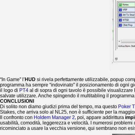
“In Game” l’
HUD
si rivela perfettamente utilizzabile, popup com
programma ha sempre “indovinato” il posizionamento di ogni gio
il logo di
PT4
al di sopra di ogni tavolo è possibile visualizzare
salvate utilizzare. Anche spingendo il multitabling il programm
CONCLUSIONI
Di solito non diamo giudizi prima del tempo, ma questo
Poker T
Stakes, che arriva solo al NL25, non è sufficiente per la maggior p
Il confronto con
Holdem Manager 2
, poi, appare addirittura
imp
usabilità, comodità, leggerezza e velocità. I numerosi problemi
ricominciato a usare la vecchia versione, qui sembrano non esi