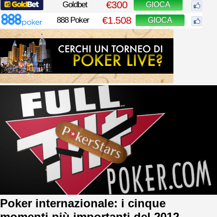
€300
Goldbet
GIOCA
€1.508
888 Poker
GIOCA
Poker internazionale: i cinque
momenti più importanti del 2012