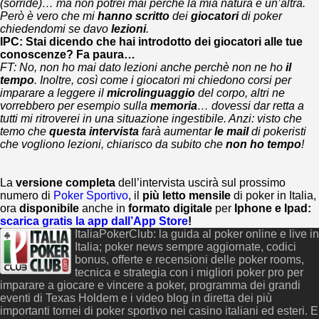
(sorride)
… ma non potrei mai perchè la mia natura è un’altra.
Però è vero che mi
hanno scritto
dei
giocatori
di poker
chiedendomi se davo
lezioni
.
IPC: Stai dicendo che hai introdotto dei giocatori alle tue
conoscenze? Fa paura…
FT: No, non ho mai dato lezioni anche perchè non ne ho
il
tempo
. Inoltre, così come i giocatori mi chiedono corsi per
imparare a leggere il
microlinguaggio
del corpo, altri ne
vorrebbero per esempio sulla
memoria
… dovessi dar retta a
tutti mi ritroverei in una situazione ingestibile. Anzi: visto che
temo che
questa intervista
farà aumentar
le mail
di pokeristi
che vogliono lezioni, chiarisco da subito che
non ho tempo
!
La
versione completa
dell’intervista uscirà sul prossimo
numero di
Poker Sportivo
, il
più letto mensile
di poker in Italia,
ora
disponibile
anche in
formato digitale
per
Iphone e Ipad:
scarica gratis la app dall’App Store
!
ItaliaPokerClub: la guida al poker online e live in
Italia; poker news sempre aggiornate, codici
bonus, offerte e recensioni delle poker rooms,
tecnica e strategia con i migliori poker pro per
imparare a giocare e vincere a poker, programma dei grandi
eventi di Texas Holdem e i video blog in diretta dei più
importanti tornei di poker sportivo nei casino italiani ed esteri. E