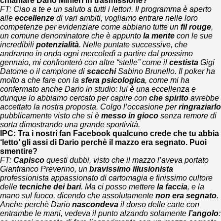
chiamare Dario Minieri in trasmissione?
FT: Ciao a te e un saluto a tutti i lettori. Il programma è aperto
alle
eccellenze
di vari ambiti, vogliamo entrare nelle loro
competenze per evidenziare come abbiano tutte un
fil rouge
,
un comune denominatore che è appunto
la mente
con le sue
incredibili
potenzialità
. Nelle puntate successive, che
andranno in onda ogni mercoledì a partire dal prossimo
gennaio, mi confronterò con altre “stelle” come il
cestista
Gigi
Datome o il campione di
scacchi
Sabino Brunello. Il poker ha
molto a che fare con la
sfera psicologica
,
come mi ha
confermato anche Dario in studio
: lui è una eccellenza e
dunque
lo
abbiamo cercato per capire con
che spirito
avrebbe
accettato la nostra proposta. Colgo l’occasione per
ringraziarlo
pubblicamente visto che si è
messo in gioco
senza remore di
sorta dimostrando una grande sportività.
IPC: Tra i nostri fan Facebook qualcuno crede che tu abbia
‘letto’ gli assi di Dario perchè il mazzo era segnato. Puoi
smentire?
FT:
Capisco
questi dubbi, visto che il mazzo l’aveva portato
Gianfranco Preverino, un
bravissimo illusionista
professionista appassionato di cartomagia e finissimo cultore
delle
tecniche dei bari
. Ma ci posso mettere
la faccia
, e la
mano sul fuoco, dicendo che assolutamente
non era segnato
.
Anche perchè Dario
nascondeva
il dorso delle carte con
entrambe le mani, vedeva il punto alzando solamente
l’angolo
: