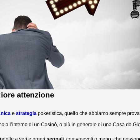
giore attenzione
cnica
e
strategia
pokeristica, quello che abbiamo sempre provato a
hino all’interno di un Casinò, o più in generale di una Casa da 
ndotte a veri e propri
segnali
, consapevoli o meno, che possono o