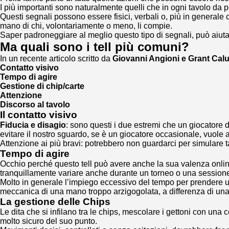
I più importanti sono naturalmente quelli che in ogni tavolo da po
Questi segnali possono essere fisici, verbali o, più in generale c
mano di chi, volontariamente o meno, li compie.
Saper padroneggiare al meglio questo tipo di segnali, può aiutar
Ma quali sono i tell più comuni?
In un recente articolo scritto da
Giovanni Angioni e Grant Ca
Contatto visivo
Tempo di agire
Gestione di chip/carte
Attenzione
Discorso al tavolo
Il contatto visivo
Fiducia e disagio
: sono questi i due estremi che un giocatore 
evitare il nostro sguardo, se è un giocatore occasionale, vuole
Attenzione ai più bravi: potrebbero non guardarci per simulare ta
Tempo di agire
Occhio perché questo tell può avere anche la sua valenza onlin
tranquillamente variare anche durante un torneo o una sessione
Molto in generale l’impiego eccessivo del tempo per prendere u
meccanica di una mano troppo arzigogolata, a differenza di una 
La gestione delle Chips
Le dita che si infilano tra le chips, mescolare i gettoni con una
molto sicuro del suo punto.