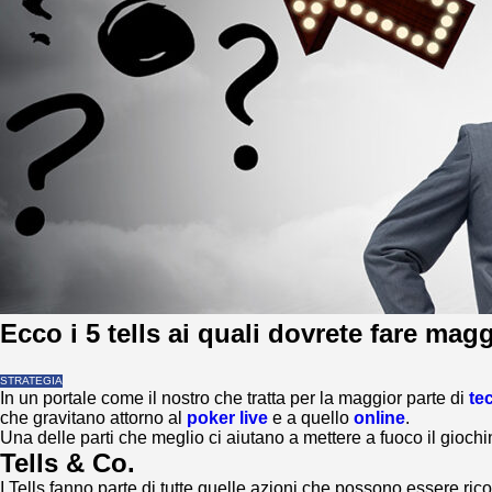
Ecco i 5 tells ai quali dovrete fare mag
STRATEGIA
In un portale come il nostro che tratta per la maggior parte di
te
che gravitano attorno al
poker live
e a quello
online
.
Una delle parti che meglio ci aiutano a mettere a fuoco il gioc
Tells & Co.
I Tells fanno parte di tutte quelle azioni che possono essere rico