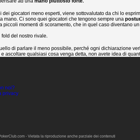
r pensare ad una
mano piuttosto forte.
hi dei giocatori meno esperti, viene sottovalutato da chi lo esp
ta mano. Ci sono quei giocatori che tengono sempre una
postu
 a piccoli momenti di scoramento, che in quel caso diventano u
fold del nostro rivale.
uello di parlare il meno possibile, perché ogni dichiarazione verb
e ascoltare qualsiasi cosa venga detta, non avete idea di quante 
on noi?
a privacy
PokerClub.com - Vietata la riproduzione anche parziale dei contenuti