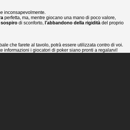
rime inconsapevolmente.
ra
perfetta, ma, mentre giocano una mano di poco valore,
n
sospiro
di sconforto,
l’abbandono della rigidità
del proprio
ale che farete al tavolo, potrà essere utilizzata contro di voi.
informazioni i giocatori di poker siano pronti a regalarvi!