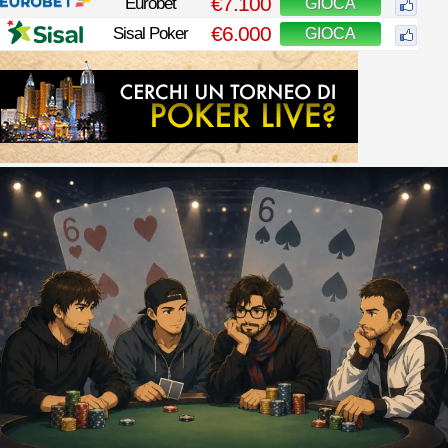
€7.100
Eurobet
GIOCA
€6.000
Sisal Poker
GIOCA