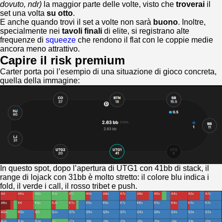
dovuto, ndr)
la maggior parte delle volte, visto che
troverai
il
set una volta
su otto
.
E anche quando trovi il set a volte non sarà
buono
. Inoltre,
specialmente nei
tavoli finali
di elite, si registrano alte
frequenze di
squeeze
che rendono il flat con le coppie medie
ancora meno attrattivo.
Capire il risk premium
Carter porta poi l’esempio di una situazione di gioco concreta,
quella della immagine:
In questo spot, dopo l’apertura di UTG1 con 41bb di stack, il
range di lojack con 31bb è molto stretto: il colore blu indica i
fold, il verde i call, il rosso tribet e push.