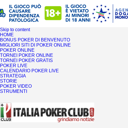
Skip to content
HOME
BONUS POKER DI BENVENUTO
MIGLIORI SITI DI POKER ONLINE
POKER ONLINE
TORNEI POKER ONLINE
TORNEI POKER GRATIS
POKER LIVE
CALENDARIO POKER LIVE
STRATEGIA
STORIE
POKER VIDEO
STRUMENTI