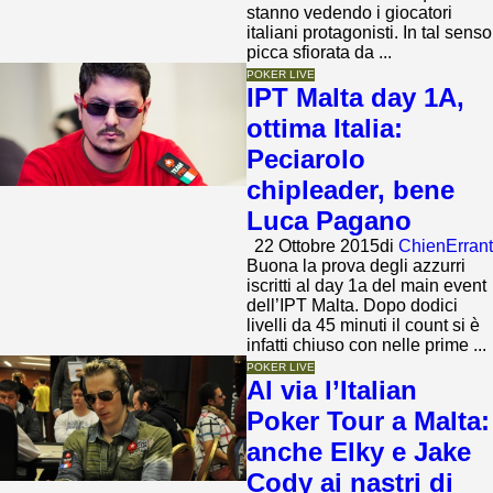
stanno vedendo i giocatori
italiani protagonisti. In tal senso
picca sfiorata da ...
POKER LIVE
IPT Malta day 1A,
ottima Italia:
Peciarolo
chipleader, bene
Luca Pagano
22 Ottobre 2015
di
ChienErrant
Buona la prova degli azzurri
iscritti al day 1a del main event
dell’IPT Malta. Dopo dodici
livelli da 45 minuti il count si è
infatti chiuso con nelle prime ...
POKER LIVE
Al via l’Italian
Poker Tour a Malta:
anche Elky e Jake
Cody ai nastri di