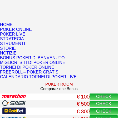
HOME
POKER ONLINE
POKER LIVE
STRATEGIA
STRUMENTI
STORIE
NOTIZIE
BONUS POKER DI BENVENUTO
MIGLIORI SITI DI POKER ONLINE
TORNEI DI POKER ONLINE
FREEROLL – POKER GRATIS
CALENDARIO TORNEI DI POKER LIVE
POKER ROOM
Comparazione Bonus
€ 100
CHECK
€ 500
CHECK
€ 300
CHECK