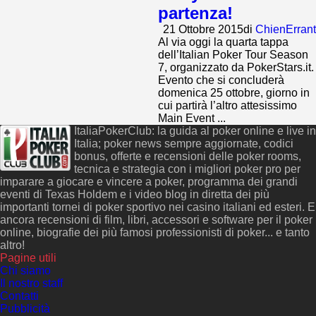
partenza!
21 Ottobre 2015
di
ChienErrant
Al via oggi la quarta tappa
dell’Italian Poker Tour Season
7, organizzato da PokerStars.it.
Evento che si concluderà
domenica 25 ottobre, giorno in
cui partirà l’altro attesissimo
Main Event ...
ItaliaPokerClub: la guida al poker online e live in
Italia; poker news sempre aggiornate, codici
bonus, offerte e recensioni delle poker rooms,
tecnica e strategia con i migliori poker pro per
imparare a giocare e vincere a poker, programma dei grandi
eventi di Texas Holdem e i video blog in diretta dei più
importanti tornei di poker sportivo nei casino italiani ed esteri. E
ancora recensioni di film, libri, accessori e software per il poker
online, biografie dei più famosi professionisti di poker... e tanto
altro!
Pagine utili
Chi siamo
Il nostro staff
Contatti
Pubblicità