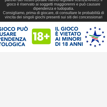
gioco è riservato ai soggetti maggiorenni e può causare
dipendenza e ludopatia.
Consigliamo, prima di giocare, di consultare le probabilità di
vincita dei singoli giochi presenti sui siti dei concessionari