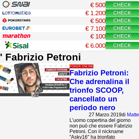
€ 500
CHECK
€ 1.200
CHECK
€ 500
CHECK
€ 7.100
CHECK
€ 100
CHECK
€ 6.000
CHECK
' Fabrizio Petroni
POKER ONLINE
Fabrizio Petroni:
Che adrenalina il
trionfo SCOOP,
cancellato un
periodo nero
27 Marzo 2019
di
Matte
L’uomo copertina del giorno
non può che essere Fabrizio
Petroni. Con il nickname
“Asky16″ ha trionfato