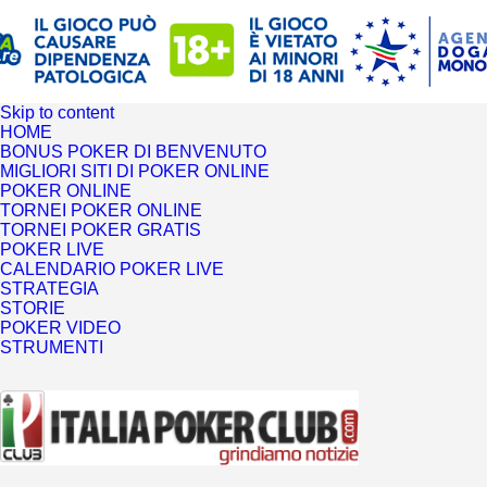
Skip to content
HOME
BONUS POKER DI BENVENUTO
MIGLIORI SITI DI POKER ONLINE
POKER ONLINE
TORNEI POKER ONLINE
TORNEI POKER GRATIS
POKER LIVE
CALENDARIO POKER LIVE
STRATEGIA
STORIE
POKER VIDEO
STRUMENTI