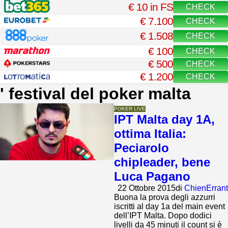
€ 10 in FS
CHECK
€ 7.100
CHECK
€ 1.508
CHECK
€ 100
CHECK
€ 500
CHECK
€ 1.200
CHECK
' festival del poker malta
POKER LIVE
IPT Malta day 1A,
ottima Italia:
Peciarolo
chipleader, bene
Luca Pagano
22 Ottobre 2015
di
ChienErrant
Buona la prova degli azzurri
iscritti al day 1a del main event
dell’IPT Malta. Dopo dodici
livelli da 45 minuti il count si è