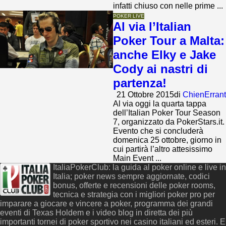
infatti chiuso con nelle prime ...
POKER LIVE
Al via l’Italian
Poker Tour a Malta:
anche Elky e Jake
Cody ai nastri di
partenza!
21 Ottobre 2015
di
ChienErrant
Al via oggi la quarta tappa
dell’Italian Poker Tour Season
7, organizzato da PokerStars.it.
Evento che si concluderà
domenica 25 ottobre, giorno in
cui partirà l’altro attesissimo
Main Event ...
ItaliaPokerClub: la guida al poker online e live in
Italia; poker news sempre aggiornate, codici
bonus, offerte e recensioni delle poker rooms,
tecnica e strategia con i migliori poker pro per
imparare a giocare e vincere a poker, programma dei grandi
eventi di Texas Holdem e i video blog in diretta dei più
importanti tornei di poker sportivo nei casino italiani ed esteri. E