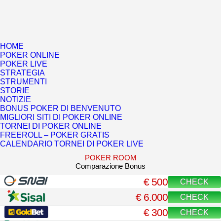
HOME
POKER ONLINE
POKER LIVE
STRATEGIA
STRUMENTI
STORIE
NOTIZIE
BONUS POKER DI BENVENUTO
MIGLIORI SITI DI POKER ONLINE
TORNEI DI POKER ONLINE
FREEROLL – POKER GRATIS
CALENDARIO TORNEI DI POKER LIVE
POKER ROOM
Comparazione Bonus
€ 500
CHECK
€ 6.000
CHECK
€ 300
CHECK