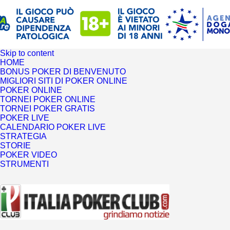
Skip to content
HOME
BONUS POKER DI BENVENUTO
MIGLIORI SITI DI POKER ONLINE
POKER ONLINE
TORNEI POKER ONLINE
TORNEI POKER GRATIS
POKER LIVE
CALENDARIO POKER LIVE
STRATEGIA
STORIE
POKER VIDEO
STRUMENTI