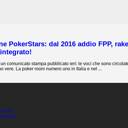
ne PokerStars: dal 2016 addio FPP, rak
integrato!
un comunicato stampa pubblicato ieri: le voci che sono circolate
 vere. La poker room numero uno in Italia e nel ...
on noi?
a privacy