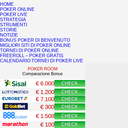
HOME
POKER ONLINE
POKER LIVE
STRATEGIA
STRUMENTI
STORIE
NOTIZIE
BONUS POKER DI BENVENUTO
MIGLIORI SITI DI POKER ONLINE
TORNEI DI POKER ONLINE
FREEROLL – POKER GRATIS
CALENDARIO TORNEI DI POKER LIVE
POKER ROOM
Comparazione Bonus
€ 6.000
CHECK
€ 1.200
CHECK
€ 7.100
CHECK
€ 300
CHECK
€ 1.508
CHECK
€ 100
CHECK