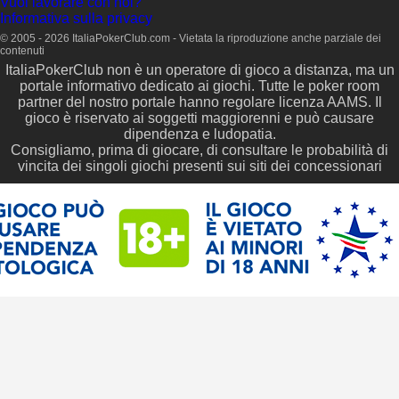
Vuoi lavorare con noi?
Informativa sulla privacy
© 2005 - 2026 ItaliaPokerClub.com - Vietata la riproduzione anche parziale dei
contenuti
ItaliaPokerClub non è un operatore di gioco a distanza, ma un
portale informativo dedicato ai giochi. Tutte le poker room
partner del nostro portale hanno regolare licenza AAMS. Il
gioco è riservato ai soggetti maggiorenni e può causare
dipendenza e ludopatia.
Consigliamo, prima di giocare, di consultare le probabilità di
vincita dei singoli giochi presenti sui siti dei concessionari