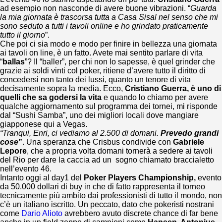
ad esempio non nasconde di avere buone vibrazioni. “
Guarda
la mia giornata è trascorsa tutta a Casa Sisal nel senso che mi
sono seduto a tutti i tavoli online e ho grindato praticamente
tutto il giorno
”.
Che poi ci sia modo e modo per finire in bellezza una giornata
ai tavoli on line, è un fatto. Avete mai sentito parlare di vita
“
ballas
”? Il “baller”, per chi non lo sapesse, è quel grinder che
grazie ai soldi vinti col poker, ritiene d’avere tutto il diritto di
concedersi non tanto dei lussi, quanto un tenore di vita
decisamente sopra la media. Ecco,
Cristiano Guerra, è uno di
quelli che sa godersi la vita
e quando lo chiamo per avere
qualche aggiornamento sul programma dei tornei, mi risponde
dal “Sushi Samba”, uno dei migliori locali dove mangiare
giapponese qui a Vegas.
“Tranqui, Enri, ci vediamo al 2.500 di domani.
Prevedo grandi
cose
”
. Una speranza che Crisbus condivide con
Gabriele
Lepore
, che a propria volta domani tornerà a sedere ai tavoli
del Rio per dare la caccia ad un sogno chiamato braccialetto
nell’evento 46.
Intanto oggi al day1 del
Poker Players Championship,
evento
da 50.000 dollari di buy in che di fatto rappresenta il torneo
tecnicamente più ambito dai professionisti di tutto il mondo, non
c’è un italiano iscritto. Un peccato, dato che pokeristi nostrani
come
Dario Alioto
avrebbero avuto discrete chance di far bene