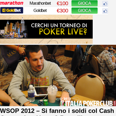
€100
Marathonbet
GIOCA
€300
Goldbet
GIOCA
WSOP 2012 – Si fanno i soldi col Cash