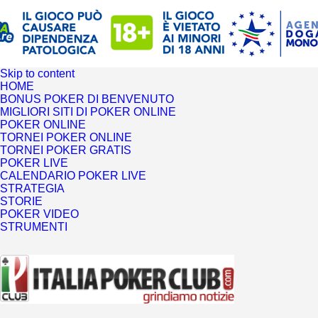
Skip to content
HOME
BONUS POKER DI BENVENUTO
MIGLIORI SITI DI POKER ONLINE
POKER ONLINE
TORNEI POKER ONLINE
TORNEI POKER GRATIS
POKER LIVE
CALENDARIO POKER LIVE
STRATEGIA
STORIE
POKER VIDEO
STRUMENTI