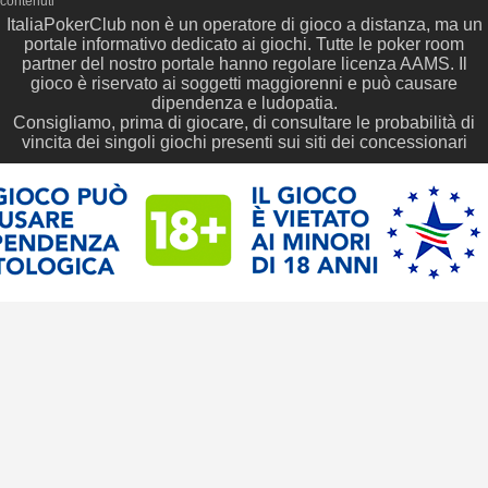
contenuti
ItaliaPokerClub non è un operatore di gioco a distanza, ma un
portale informativo dedicato ai giochi. Tutte le poker room
partner del nostro portale hanno regolare licenza AAMS. Il
gioco è riservato ai soggetti maggiorenni e può causare
dipendenza e ludopatia.
Consigliamo, prima di giocare, di consultare le probabilità di
vincita dei singoli giochi presenti sui siti dei concessionari