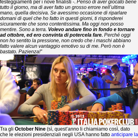
festeggiamenti per i nove finalisti -.
Penso di aver giocato bene
tutto il giorno, ma di aver fatto un grosso errore nell’ultima
mano, quella decisiva. Se avessimo occasione di riparlare
domani di quel che ho fatto in questi giorni, ti risponderei
sicuramente che sono contentissima. Ma oggi non posso
mentire. Sono a terra.
Volevo andare fino in fondo e tornare
ad ottobre, ed ero convinta di potercela fare.
Perché oggi
non ho sentito la pressione, non credo che i maschi abbiano
fatto valere alcun vantaggio emotivo su di me. Però non è
bastato. Pazienza!”
Tra gli
October Nine
(sì, quest’anno li chiamiamo così, dato
che le elezioni presidenziali negli USA hanno fatto
anticipare la