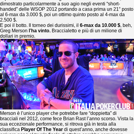
dimostrato particolarmente a suo agio negli eventi “short-
handed” delle WSOP 2012 portando a casa prima un 21° posto
al 6-max da 3.000 $, poi un ottimo quinto posto al 4-max da
2.500 $.
E poi il botto. Il torneo dei durissimi, il
6-max da 10.000 $
, beh,
Greg Merson
l’ha vinto.
Braccialetto e più di un milione di
dollari in premio.
Merson è l’unico player che potrebbe fare “doppietta” di
bracciali nel 2012, come fece Brian Rast l’anno scorso. Vista la
sua eccezionale performance, si ritrova già in testa alla
classifica
Player Of The Year
di quest’anno, anche dovesse