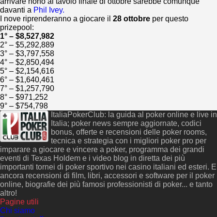
arrivare nono al tavolo finale di ottobre sarebbe comunque
davanti a
Phil Ivey.
I nove riprenderanno a giocare il
28 ottobre
per questo
prizepool:
1° – $8,527,982
2° – $5,292,889
3° – $3,797,558
4° – $2,850,494
5° – $2,154,616
6° – $1,640,461
7° – $1,257,790
8° – $971,252
9° – $754,798
ItaliaPokerClub: la guida al poker online e live in
Italia; poker news sempre aggiornate, codici
bonus, offerte e recensioni delle poker rooms,
tecnica e strategia con i migliori poker pro per
imparare a giocare e vincere a poker, programma dei grandi
eventi di Texas Holdem e i video blog in diretta dei più
importanti tornei di poker sportivo nei casino italiani ed esteri. E
ancora recensioni di film, libri, accessori e software per il poker
online, biografie dei più famosi professionisti di poker... e tanto
altro!
Pagine utili
Chi siamo